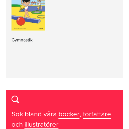
Gymnastik
Sök bland våra
böcker
,
författare
och
illustratörer