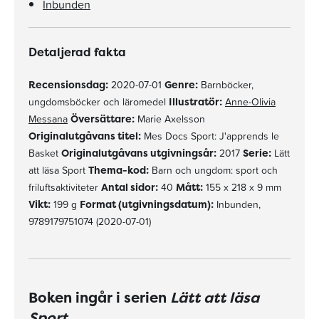
Inbunden
Detaljerad fakta
Recensionsdag:
2020-07-01
Genre:
Barnböcker,
ungdomsböcker och läromedel
Illustratör:
Anne-Olivia
Messana
Översättare:
Marie Axelsson
Originalutgåvans titel:
Mes Docs Sport: J'apprends le
Basket
Originalutgåvans utgivningsår:
2017
Serie:
Lätt
att läsa Sport
Thema-kod:
Barn och ungdom: sport och
friluftsaktiviteter
Antal sidor:
40
Mått:
155 x 218 x 9 mm
Vikt:
199 g
Format (utgivningsdatum):
Inbunden,
9789179751074 (2020-07-01)
Boken ingår i serien
Lätt att läsa
Sport