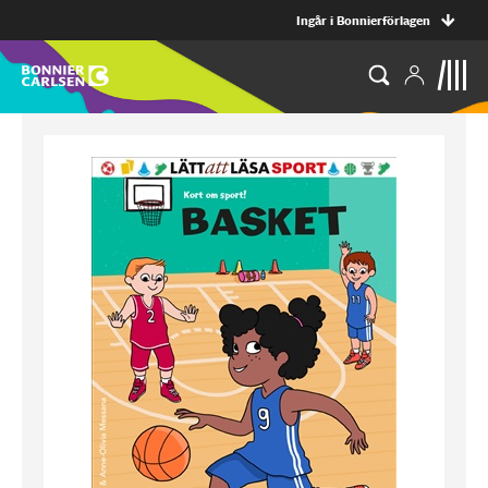
Ingår i Bonnierförlagen