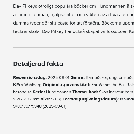
Dav Pilkeys otroligt populära böcker om Hundmannen älskas 
är humor, empati, hjälpsamhet och vikten av att vara en pe
dumma typer gör sitt bästa för att förstöra. Böckerna uppm
tecknarskola. Dav Pilkey har också skapat världssuccén Ka
Detaljerad fakta
Recensionsdag:
2025-09-01
Genre:
Barnböcker, ungdomsböck
Björn Wahlberg
Originalutgåvans titel:
For Whom the Ball Rol
berättelse
Serie:
Hundmannen
Thema-kod:
Skönlitteratur barn
x 217 x 22 mm
Vikt:
597 g
Format (utgivningsdatum):
Inbunde
9789179779948 (2025-09-01)