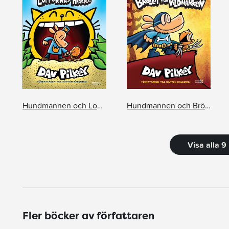
Hundmannen och Loppornas herre
Hundmannen och Brölet från vildmarken
Visa alla 9
Fler böcker av författaren