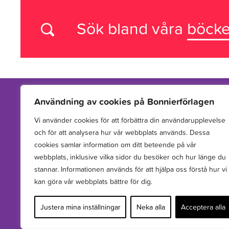
Sök bland våra
böcke
Användning av cookies på Bonnierförlagen
Vi använder cookies för att förbättra din användarupplevelse
Vi arbetar med att hitta, utveckla, publicera och sprida
och för att analysera hur vår webbplats används. Dessa
berättelser för barn och unga.
cookies samlar information om ditt beteende på vår
webbplats, inklusive vilka sidor du besöker och hur länge du
stannar. Informationen används för att hjälpa oss förstå hur vi
kan göra vår webbplats bättre för dig.
Justera mina inställningar
Neka alla
Acceptera alla