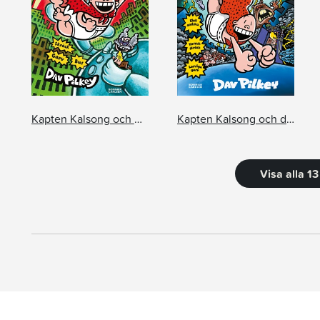
Kapten Kalsong och mobbarmaffians modiga motståndare
Kapten Kalsong och drabbningen med de diaboliska dubbelgångarna
Visa alla 1