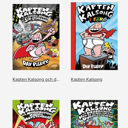
Kapten Kalsong och den sanslösa skrönan om Sir Stinkbomb
Kapten Kalsong