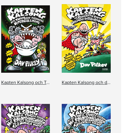
Kapten Kalsong och Turbotoans tyranniska vedergällning
Kapten Kalsong och de radioaktiva robotbrallornas ruskiga revansch