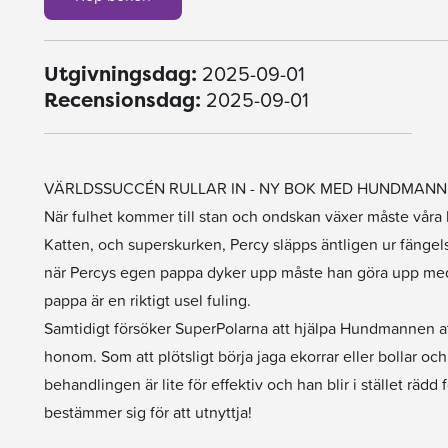
2025-09-01
Utgivningsdag:
2025-09-01
Recensionsdag:
VÄRLDSSUCCÉN RULLAR IN - NY BOK MED HUNDMANN
När fulhet kommer till stan och ondskan växer måste våra her
Katten, och superskurken, Percy släpps äntligen ur fängelse
när Percys egen pappa dyker upp måste han göra upp med s
pappa är en riktigt usel fuling.
Samtidigt försöker SuperPolarna att hjälpa Hundmannen att 
honom. Som att plötsligt börja jaga ekorrar eller bollar oc
behandlingen är lite för effektiv och han blir i stället räd
bestämmer sig för att utnyttja!