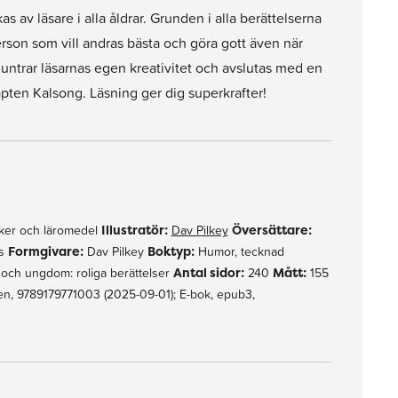
av läsare i alla åldrar. Grunden i alla berättelserna
rson som vill andras bästa och göra gott även när
untrar läsarnas egen kreativitet och avslutas med en
pten Kalsong. Läsning ger dig superkrafter!
er och läromedel
Illustratör:
Dav Pilkey
Översättare:
ls
Formgivare:
Dav Pilkey
Boktyp:
Humor, tecknad
 och ungdom: roliga berättelser
Antal sidor:
240
Mått:
155
n, 9789179771003 (2025-09-01); E-bok, epub3,