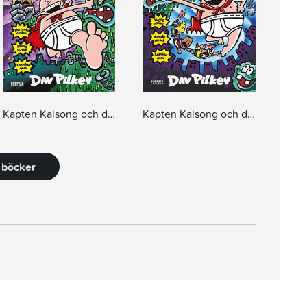
Kapten Kalsong och den stora, stygga striden mot Robotsnorgubben, del 1: Alla snorkråkors slemmiga natt
Kapten Kalsong och den stora, stygga striden mot Robotsnorgubben, del 2: Snorbotarnas skräckfulla straff
3 böcker