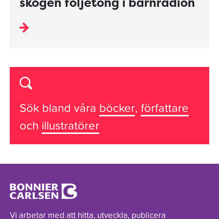
skogen följetong i barnradion
Sök bland våra
böcker
,
författare
och
illustratörer
Vi arbetar med att hitta, utveckla, publicera