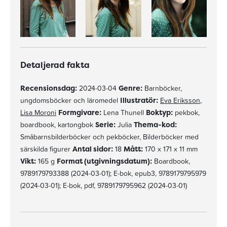
Detaljerad fakta
Recensionsdag:
2024-03-04
Genre:
Barnböcker,
ungdomsböcker och läromedel
Illustratör:
Eva Eriksson
,
Lisa Moroni
Formgivare:
Lena Thunell
Boktyp:
pekbok,
boardbook, kartongbok
Serie:
Julia
Thema-kod:
Småbarnsbilderböcker och pekböcker, Bilderböcker med
särskilda figurer
Antal sidor:
18
Mått:
170 x 171 x 11 mm
Vikt:
165 g
Format (utgivningsdatum):
Boardbook,
9789179793388 (2024-03-01); E-bok, epub3, 9789179795979
(2024-03-01); E-bok, pdf, 9789179795962 (2024-03-01)