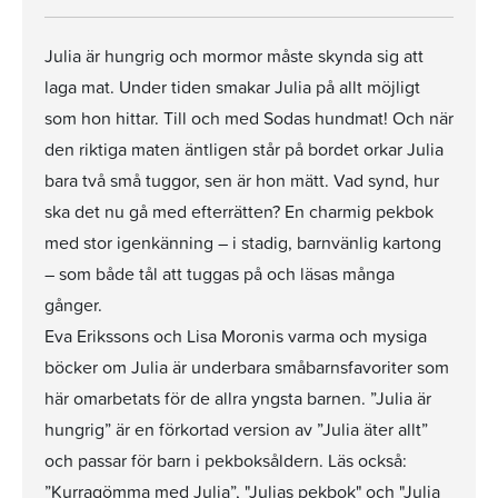
Julia är hungrig och mormor måste skynda sig att
laga mat. Under tiden smakar Julia på allt möjligt
som hon hittar. Till och med Sodas hundmat! Och när
den riktiga maten äntligen står på bordet orkar Julia
bara två små tuggor, sen är hon mätt. Vad synd, hur
ska det nu gå med efterrätten? En charmig pekbok
med stor igenkänning – i stadig, barnvänlig kartong
– som både tål att tuggas på och läsas många
gånger.
Eva Erikssons och Lisa Moronis varma och mysiga
böcker om Julia är underbara småbarnsfavoriter som
här omarbetats för de allra yngsta barnen. ”Julia är
hungrig” är en förkortad version av ”Julia äter allt”
och passar för barn i pekboksåldern. Läs också:
”Kurragömma med Julia”, "Julias pekbok" och "Julia