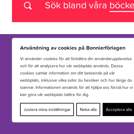
Sök bland våra
böcke
Användning av cookies på Bonnierförlagen
Vi använder cookies för att förbättra din användarupplevelse
Vi arbetar med att hitta, utveckla, publicera och sprida
och för att analysera hur vår webbplats används. Dessa
berättelser för barn och unga.
cookies samlar information om ditt beteende på vår
webbplats, inklusive vilka sidor du besöker och hur länge du
stannar. Informationen används för att hjälpa oss förstå hur vi
kan göra vår webbplats bättre för dig.
Justera mina inställningar
Neka alla
Acceptera alla