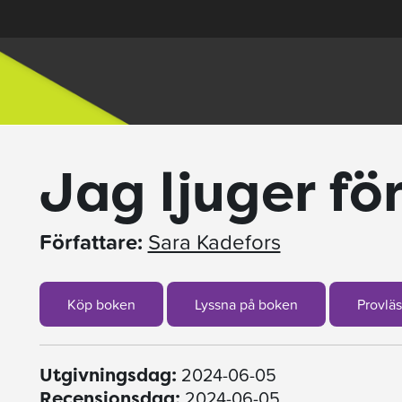
Jag ljuger fö
Författare:
Sara Kadefors
Köp boken
Lyssna på boken
Provläs
2024-06-05
Utgivningsdag:
2024-06-05
Recensionsdag: