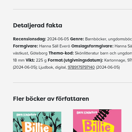
Detaljerad fakta
Recensionsdag:
2024-06-05
Genre:
Barnböcker, ungdomsböc
Formgivare:
Hanna Säll Everö
Omslagsformgivare:
Hanna Sä
västkust, Göteborg
Thema-kod:
Skönlitteratur barn och ungdo
18 mm
Vikt:
225 g
Format (utgivningsdatum):
Kartonnage, 97
(2024-06-05); Ljudbok, digital,
9789179797140
(2024-06-05)
Fler böcker av författaren