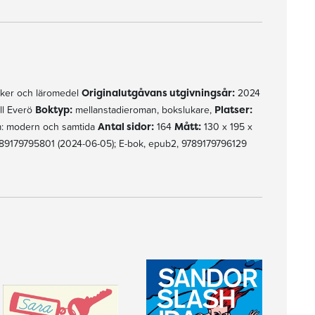
ker och läromedel
Originalutgåvans utgivningsår:
2024
ll Everö
Boktyp:
mellanstadieroman, bokslukare,
Platser:
m: modern och samtida
Antal sidor:
164
Mått:
130 x 195 x
89179795801 (2024-06-05); E-bok, epub2, 9789179796129