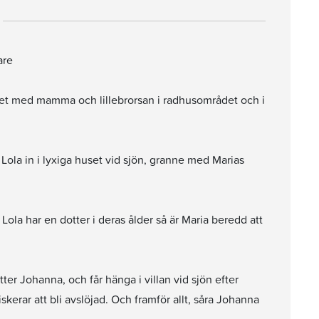
are
n det med mamma och lillebrorsan i radhusområdet och i
ola in i lyxiga huset vid sjön, granne med Marias
 Lola har en dotter i deras ålder så är Maria beredd att
ter Johanna, och får hänga i villan vid sjön efter
kerar att bli avslöjad. Och framför allt, såra Johanna