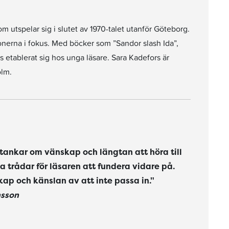
om utspelar sig i slutet av 1970-talet utanför Göteborg.
onerna i fokus. Med böcker som ”Sandor slash Ida”,
 etablerat sig hos unga läsare. Sara Kadefors är
olm.
 tankar om vänskap och längtan att höra till
sa trådar för läsaren att fundera vidare på.
ap och känslan av att inte passa in."
nsson
ts höjd och så vidare.
 och skadade går hon till slut försiktigt vidare. Det är tungt, det är strävt men väldigt trösterikt."