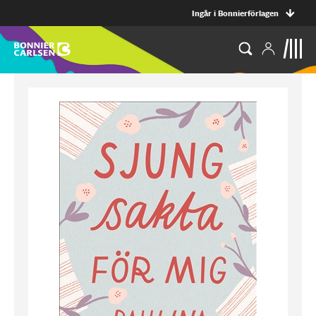
Ingår i Bonnierförlagen