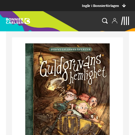
Ingår i Bonnierförlagen