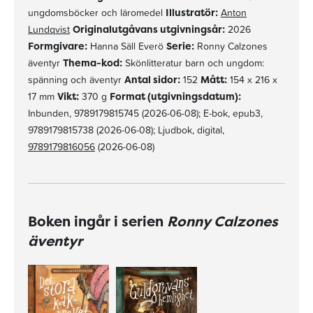
ungdomsböcker och läromedel
Illustratör:
Anton
Lundqvist
Originalutgåvans utgivningsår:
2026
Formgivare:
Hanna Säll Everö
Serie:
Ronny Calzones
äventyr
Thema-kod:
Skönlitteratur barn och ungdom:
spänning och äventyr
Antal sidor:
152
Mått:
154 x 216 x
17 mm
Vikt:
370 g
Format (utgivningsdatum):
Inbunden, 9789179815745 (2026-06-08); E-bok, epub3,
9789179815738 (2026-06-08); Ljudbok, digital,
9789179816056
(2026-06-08)
Boken ingår i serien
Ronny Calzones
äventyr