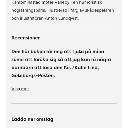
Kamomillastad möter Valleby i en humoristisk
högläsningspärla. Illustrerad i färg av skådespelaren
och illustratören Anton Lundqvist.
Recensioner
Den här boken får mig att tjata på mina
söner att föröka sig så att jag kan få några
barnbarn att läsa den för. /Kalle Lind,
Göteborgs-Posten.
Den här boken får mig att tjata på mina söner att föröka sig så att jag kan få några barnbarn att läsa den för. /Kalle Lind, Göteborgs-Posten.
Det stora kakbraket
är den bästa "ohästiga" bok jag läst. /Emmy 8 år.
Visa mer
Ladda ner omslag