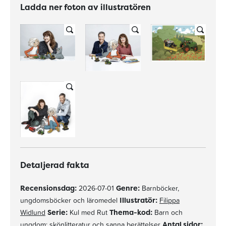
Ladda ner foton av illustratören
Detaljerad fakta
Recensionsdag:
2026-07-01
Genre:
Barnböcker,
ungdomsböcker och läromedel
Illustratör:
Filippa
Widlund
Serie:
Kul med Rut
Thema-kod:
Barn och
ungdom: skönlitteratur och sanna berättelser
Antal sidor: