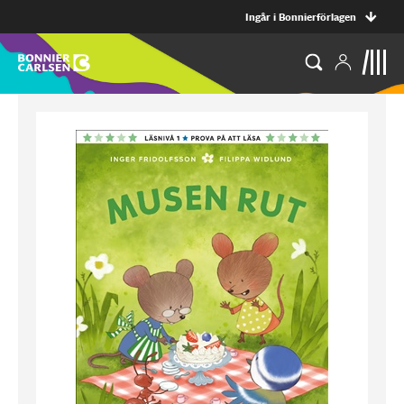
Ingår i Bonnierförlagen