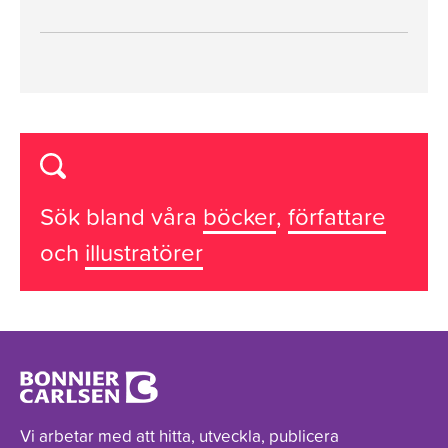
Sök bland våra
böcker
,
författare
och
illustratörer
Vi arbetar med att hitta, utveckla, publicera