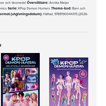
er och läromedel
Översättare:
Annika Meijer
omics
Serie:
KPop Demon Hunters
Thema-kod:
Barn och
ormat (utgivningsdatum):
Häftad, 9789190044315 (2026-
s