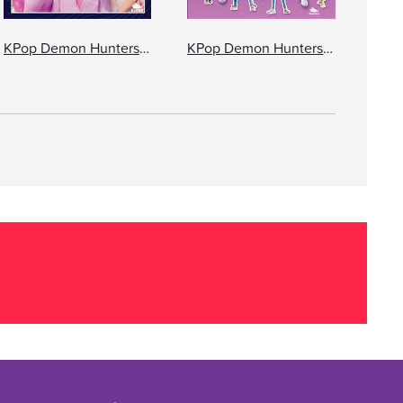
KPop Demon Hunters: Den officiella serieromanen
KPop Demon Hunters: Den officiella stickersboken