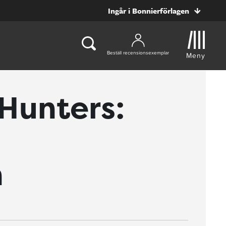
Ingår i Bonnierförlagen
Beställ recensionsexemplar
Meny
Hunters:
n