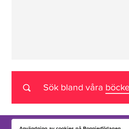
Sök bland våra
böcke
Användning av cookies på Bonnierförlagen