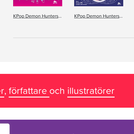
KPop Demon Hunters: Till fansen!
KPop Demon Hunters: Officiell posterbok
r
,
författare
och
illustratörer