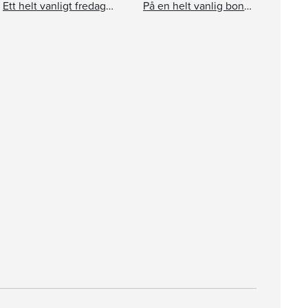
Ett helt vanligt fredagsmys med familjen Jansson
På en helt vanlig bondgård med familjen Jansson