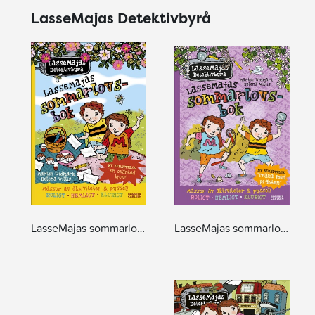
LasseMajas Detektivbyrå
LasseMajas sommarlovsbok. En oväntad tjuv
LasseMajas sommarlovsbok. Träna med Prästen