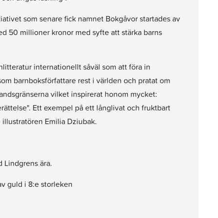
Initiativet som senare fick namnet Bokgåvor startades av
d 50 millioner kronor med syfte att stärka barns
litteratur internationellt såväl som att föra in
l som barnboksförfattare rest i världen och pratat om
r landsgränserna vilket inspirerat honom mycket:
ttelse". Ett exempel på ett långlivat och fruktbart
illustratören Emilia Dziubak.
d Lindgrens ära.
v guld i 8:e storleken