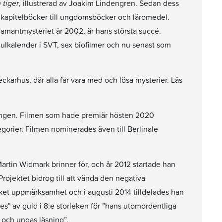
 tiger
, illustrerad av Joakim Lindengren. Sedan dess
r, kapitelböcker till ungdomsböcker och läromedel.
amantmysteriet år 2002, är hans största succé.
julkalender i SVT, sex biofilmer och nu senast som
ckarhus, där alla får vara med och lösa mysterier. Läs
gången. Filmen som hade premiär hösten 2020
gorier. Filmen nominerades även till Berlinale
artin Widmark brinner för, och år 2012 startade han
ojektet bidrog till att vända den negativa
ycket uppmärksamhet och i augusti 2014 tilldelades han
s" av guld i 8:e storleken för ”hans utomordentliga
 och ungas läsning”.