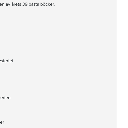
n av årets 39 bästa böcker.
steriet
serien
er