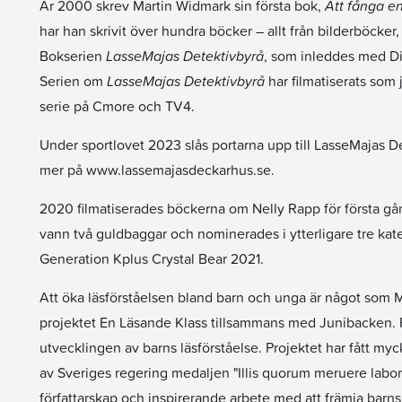
År 2000 skrev Martin Widmark sin första bok,
Att fånga en
har han skrivit över hundra böcker – allt från bilderböcke
Bokserien
LasseMajas Detektivbyrå
, som inleddes med Di
Serien om
LasseMajas Detektivbyrå
har filmatiserats som 
serie på Cmore och TV4.
Under sportlovet 2023 slås portarna upp till LasseMajas De
mer på www.lassemajasdeckarhus.se.
2020 filmatiserades böckerna om Nelly Rapp för första 
vann två guldbaggar och nominerades i ytterligare tre kate
Generation Kplus Crystal Bear 2021.
Att öka läsförståelsen bland barn och unga är något som M
projektet En Läsande Klass tillsammans med Junibacken. Pr
utvecklingen av barns läsförståelse. Projektet har fått m
av Sveriges regering medaljen "Illis quorum meruere labore
författarskap och inspirerande arbete med att främja barns