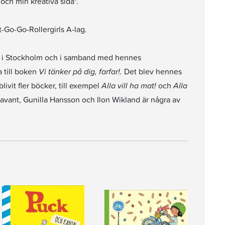
och min kreativa sida".
t-Go-Go-Rollergirls A-lag.
ack i Stockholm och i samband med hennes
 till boken
Vi tänker på dig, farfar!.
Det blev hennes
ivit fler böcker, till exempel
Alla vill ha mat!
och
Alla
vant, Gunilla Hansson och Ilon Wikland är några av