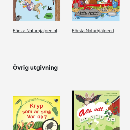
Första Naturhjälpen alla dagar i veckan
Första Naturhjälpen tältar
Övrig utgivning