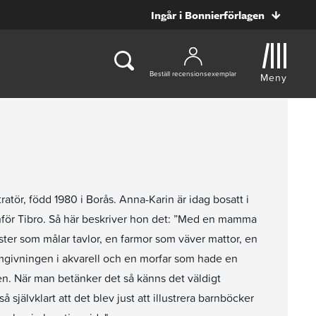
Ingår i Bonnierförlagen
Beställ recensionsexemplar
Meny
atör, född 1980 i Borås. Anna-Karin är idag bosatt i
nför Tibro. Så här beskriver hon det: ”Med en mamma
ter som målar tavlor, en farmor som väver mattor, en
mgivningen i akvarell och en morfar som hade en
n. När man betänker det så känns det väldigt
så självklart att det blev just att illustrera barnböcker