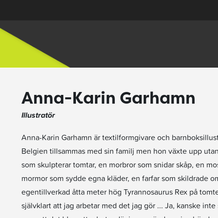
Anna-Karin Garhamn
Illustratör
Anna-Karin Garhamn är textilformgivare och barnboksillustr
Belgien tillsammas med sin familj men hon växte upp uta
som skulpterar tomtar, en morbror som snidar skåp, en mos
mormor som sydde egna kläder, en farfar som skildrade o
egentillverkad åtta meter hög Tyrannosaurus Rex på tomte
självklart att jag arbetar med det jag gör ... Ja, kanske inte 