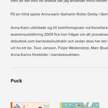
men att det blev ett arbetar där jag använder mina händer 
På sin fritid spelar Anna-karin Garhamn Roller Derby i Gen
Anna-Karin utbildade sig till textilformgivare vid Konstf
examensutställning 2005 fick hon frågan om att provskissa
debutbok som barnboksillustratör och sedan dess har det bl
vill ha ett bo
. Tove Jansson, Fiepe Westendorp, Marc Bouta
Anna-Karins förebilder i barnboksvärlden.
Puck