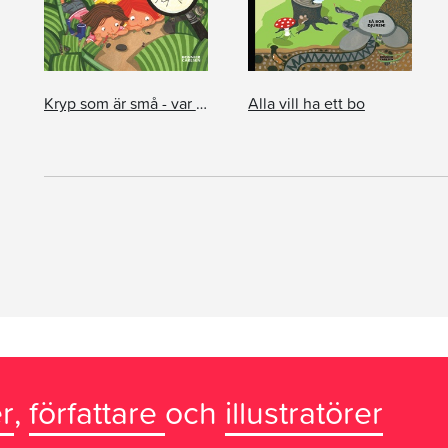
Kryp som är små - var då?
Alla vill ha ett bo
r
,
författare
och
illustratörer