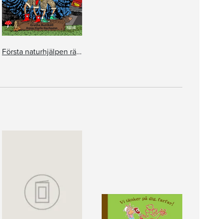
Första naturhjälpen räddar djuren