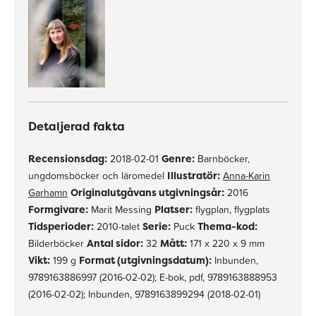
Detaljerad fakta
Recensionsdag:
2018-02-01
Genre:
Barnböcker,
ungdomsböcker och läromedel
Illustratör:
Anna-Karin
Garhamn
Originalutgåvans utgivningsår:
2016
Formgivare:
Marit Messing
Platser:
flygplan, flygplats
Tidsperioder:
2010-talet
Serie:
Puck
Thema-kod:
Bilderböcker
Antal sidor:
32
Mått:
171 x 220 x 9 mm
Vikt:
199 g
Format (utgivningsdatum):
Inbunden,
9789163886997 (2016-02-02); E-bok, pdf, 9789163888953
(2016-02-02); Inbunden, 9789163899294 (2018-02-01)