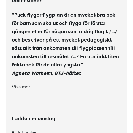
Recensioner
"Puck flyger flygplan är en mycket bra bok
för barn som ska ut och flyga för första
gången eller för någon som aldrig flugit /.../
och beskriver på ett mycket pedagogiskt
sätt allt från ankomsten till flygplatsen till
ankomsten till resmålet /.../ En utmärkt liten
faktabok för de allra yngsta."
Agneta Warheim, BTJ-häftet
"I dessa tider, när så många barn flyger på semester med sina föräldrar, är det bra meden bok som faktiskt visar hur det går till påflygplatsen. Vi får följa med när Puck checkar in sitt bagage, går igenom pass- och säkerhetskontroll och slutligen går ombord på det stora planet."
Visa mer
Ladda ner omslag
Inbunden