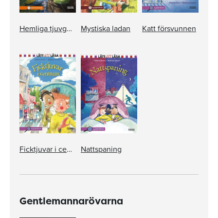
Hemliga tjuvgömman
Mystiska ladan
Katt försvunnen
Ficktjuvar i centrum
Nattspaning
Gentlemannarövarna