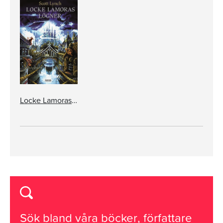
Locke Lamoras lögner
Sök bland våra
böcker
,
författare