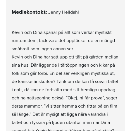
Jenny Helldahl
Mediekontakt:
Kevin och Dina spanar på allt som verkar mystiskt
runtom dem, tack vare det upptäcker de en mängd
småbrott som ingen annan ser …
Kevin och Dina har satt upp ett tält på gården mellan
sina hus. Där ligger de i tältöppningen och kikar på
folk som går förbi. En del ser verkligen mystiska ut,
de kanske är skurkar? Tänk om de kan få sova i tältet
i natt, då kan de fortsätta med sitt hemliga uppdrag
och ha nattspaning också. ”Okej, ni får prova”, säger
deras mammor, ”vi sitter hemma och tittar på en film
så länge.” Det är mysigt att ligga nära varandra i
tältet och lyssna på ljuden utanför, men när Dina
somnat blir Kevin kissnödig. Vågar han gå ut själv?