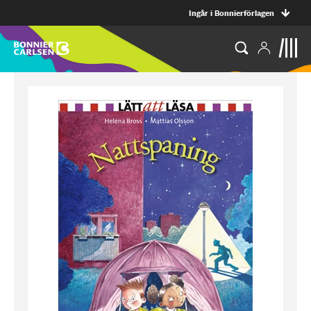
Ingår i Bonnierförlagen