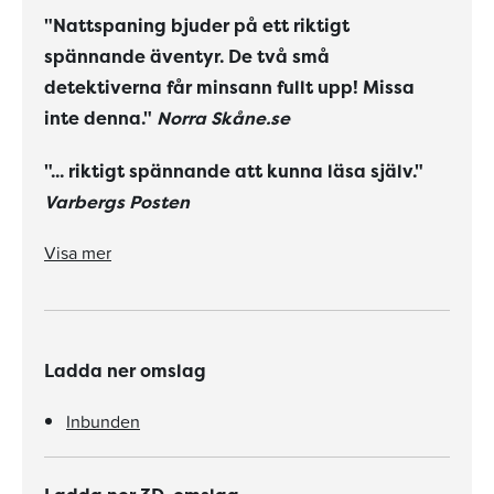
"Nattspaning bjuder på ett riktigt
spännande äventyr. De två små
detektiverna får minsann fullt upp! Missa
inte denna."
Norra Skåne.se
"... riktigt spännande att kunna läsa själv."
Varbergs Posten
Om Helena Bross bokserie Klass 1b för nybörjarläsare:
"Hela den här serien är ett mycket välkommet bidrag i gruppen av börja-läsa-böcker!"
"Här finns lagom spänning, positiv grundton och hyggliga vuxna."
Visa mer
Ladda ner omslag
Inbunden