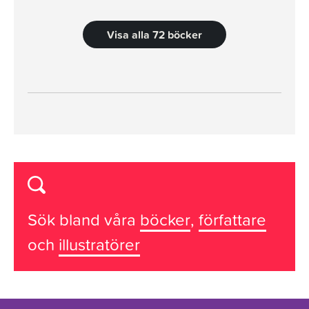
Visa alla 72 böcker
Sök bland våra
böcker
,
författare
och
illustratörer