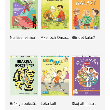
Nu läser vi mer!
Axel och Omar. Titta en kanin!
Blir det kalas?
Bråkiga bokstäver
Leka kull
Skoj att mäta med Klass 1b