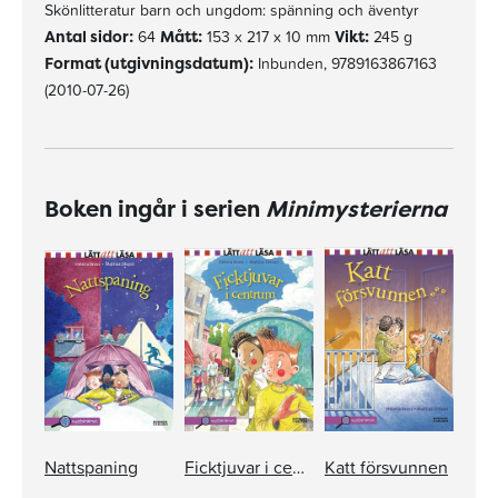
Skönlitteratur barn och ungdom: spänning och äventyr
Antal sidor:
64
Mått:
153 x 217 x 10 mm
Vikt:
245 g
Format (utgivningsdatum):
Inbunden, 9789163867163
(2010-07-26)
Boken ingår i serien
Minimysterierna
Nattspaning
Ficktjuvar i centrum
Katt försvunnen