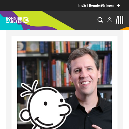
Ingår i Bonnierförlagen