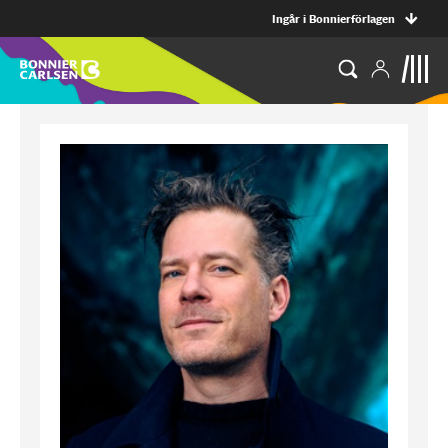
Ingår i Bonnierförlagen