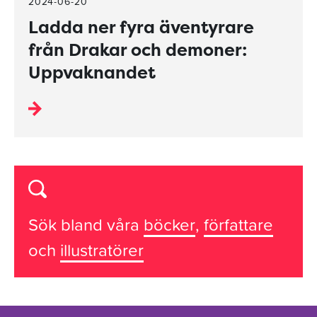
2024-06-20
Ladda ner fyra äventyrare
från Drakar och demoner:
Uppvaknandet
Sök bland våra
böcker
,
författare
och
illustratörer