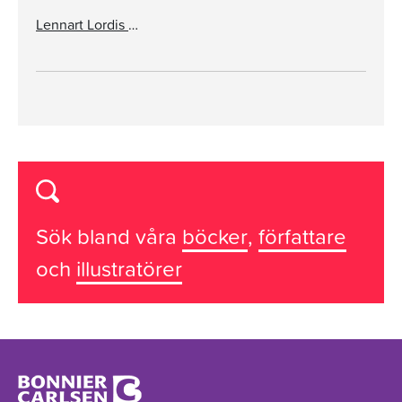
Lennart Lordis loggbok: Utsikt från livets planet
Sök bland våra
böcker
,
författare
och
illustratörer