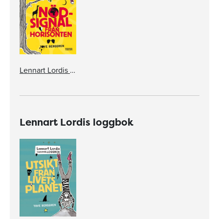
Lennart Lordis loggbok: Nödsignal från horisonten
Lennart Lordis loggbok