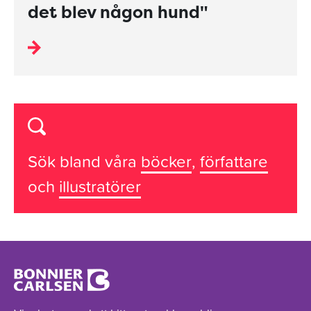
det blev någon hund"
Sök bland våra
böcker
,
författare
och
illustratörer