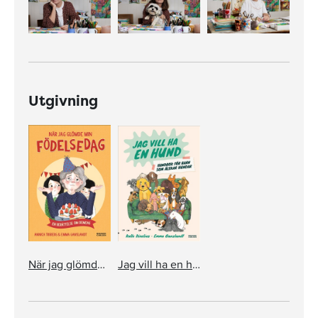
Utgivning
När jag glömde min födelsedag - en berättelse om demens
Jag vill ha en hund! Handbok för barn som älskar hundar