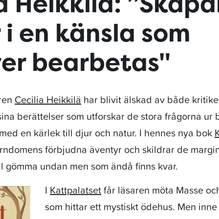
ia Heikkilä: ”Skap
 i en känsla som
er bearbetas"
ren
Cecilia Heikkilä
har blivit älskad av både kritike
sina berättelser som utforskar de stora frågorna ur 
d med en kärlek till djur och natur. I hennes nya bok
K
rndomens förbjudna äventyr och skildrar de margin
 vill gömma undan men som ändå finns kvar.
I
Kattpalatset
får läsaren möta Masse oc
som hittar ett mystiskt ödehus. Men inne i