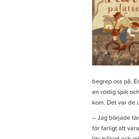
begrep oss på. En
en rostig spik o
kom. Det var de 
– Jag började tä
för farligt att v
lite tråkigt och 