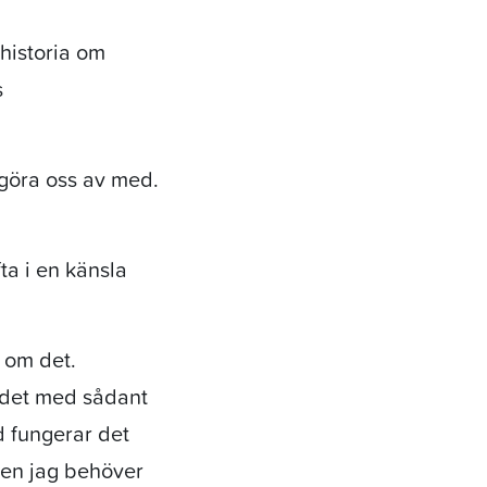
historia om
s
r göra oss av med.
ta i en känsla
r om det.
 det med sådant
nd fungerar det
Men jag behöver