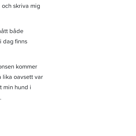
a och skriva mig
nått både
i dag finns
sponsen kommer
å lika oavsett var
t min hund i
.