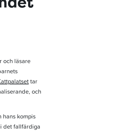
andet
r och läsare
barnets
attpalatset
tar
aliserande, och
h hans kompis
 det fallfärdiga