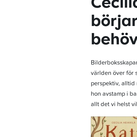
Cecil
börjar
behöv
Bilderboksskapa
världen över för 
perspektiv, allti
hon avstamp i ba
allt det vi helst