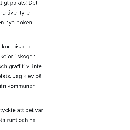
ktigt palats! Det
dna äventyren
en nya boken,
ed kompisar och
kojor i skogen
h graffiti vi inte
lats. Jag klev på
 från kommunen
yckte att det var
ota runt och ha