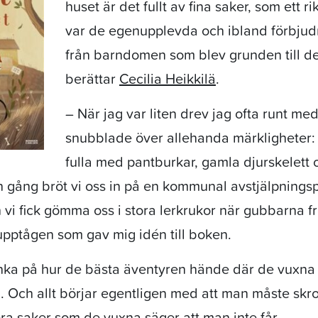
huset är det fullt av fina saker, som ett ri
var de egenupplevda och ibland förbju
från barndomen som blev grunden till d
berättar
Cecilia Heikkilä
.
– När jag var liten drev jag ofta runt m
snubblade över allehanda märkligheter: 
fulla med pantburkar, gamla djurskelett oc
 gång bröt vi oss in på en kommunal avstjälpningsp
ch vi fick gömma oss i stora lerkrukor när gubbarna
upptågen som gav mig idén till boken.
nka på hur de bästa äventyren hände där de vuxna t
ara. Och allt börjar egentligen med att man måste skr
göra saker som de vuxna säger att man inte får.