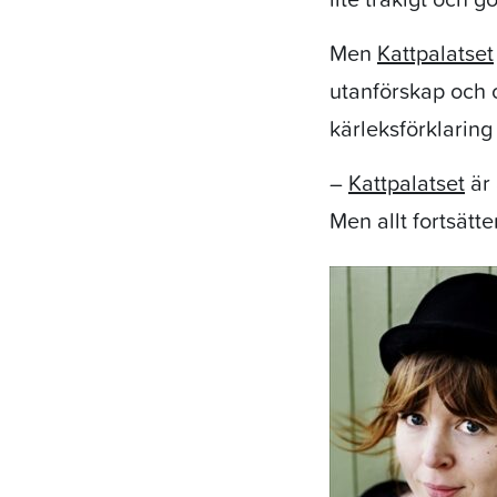
Men
Kattpalatset
utanförskap och 
kärleksförklaring 
–
Kattpalatset
är 
Men allt fortsätte