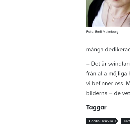
Foto: Emil Malmborg
många dedikerade
– Det är svindla
från alla möjliga 
vi befinner oss. 
bilderna – de vet
Taggar
Cecilia Heikkilä
Kat