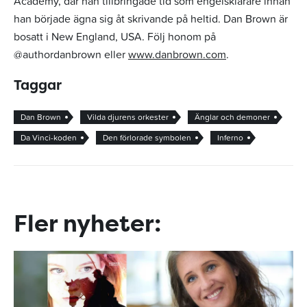
Academy, där han tillbringade tid som engelsklärare innan
han började ägna sig åt skrivande på heltid. Dan Brown är
bosatt i New England, USA. Följ honom på
@authordanbrown eller
www.danbrown.com
.
Taggar
Dan Brown
Vilda djurens orkester
Änglar och demoner
Da Vinci-koden
Den förlorade symbolen
Inferno
Fler nyheter: