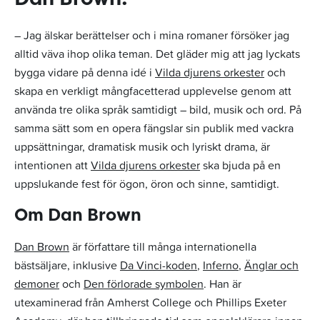
– Jag älskar berättelser och i mina romaner försöker jag
alltid väva ihop olika teman. Det gläder mig att jag lyckats
bygga vidare på denna idé i
Vilda djurens orkester
och
skapa en verkligt mångfacetterad upplevelse genom att
använda tre olika språk samtidigt – bild, musik och ord. På
samma sätt som en opera fängslar sin publik med vackra
uppsättningar, dramatisk musik och lyriskt drama, är
intentionen att
Vilda djurens orkester
ska bjuda på en
uppslukande fest för ögon, öron och sinne, samtidigt.
Om Dan Brown
Dan Brown
är författare till många internationella
bästsäljare, inklusive
Da Vinci-koden
,
Inferno
,
Änglar och
demoner
och
Den förlorade symbolen
. Han är
utexaminerad från Amherst College och Phillips Exeter