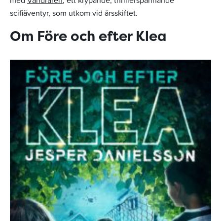
med
Vandraren
, ett krypande, thrillerspännande
scifiäventyr, som utkom vid årsskiftet.
Om Före och efter Klea