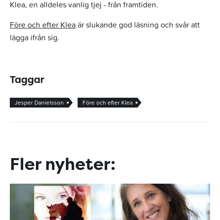
Klea, en alldeles vanlig tjej - från framtiden.
Före och efter Klea
är slukande god läsning och svår att
lägga ifrån sig.
Taggar
Jesper Danielsson
Före och efter Klea
Fler nyheter: