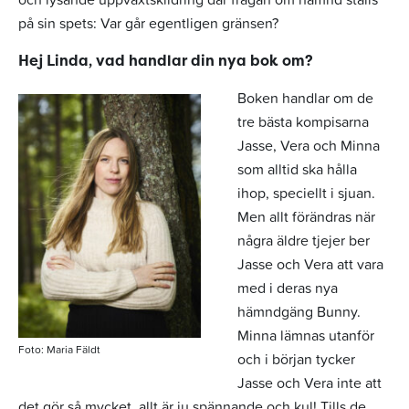
på sin spets: Var går egentligen gränsen?
Hej Linda, vad handlar din nya bok om?
Boken handlar om de
tre bästa kompisarna
Jasse, Vera och Minna
som alltid ska hålla
ihop, speciellt i sjuan.
Men allt förändras när
några äldre tjejer ber
Jasse och Vera att vara
med i deras nya
hämndgäng Bunny.
Minna lämnas utanför
Foto: Maria Fäldt
och i början tycker
Jasse och Vera inte att
det gör så mycket, allt är ju spännande och kul! Tills de