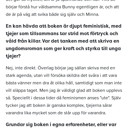
börjar förstå hur våldsamma Bunny egentligen är, och att
de är på väg att svika både sig själv och Minna.
En kan hävda att boken är djupt feministisk, med
tjejer som tillsammans tar strid mot förtryck och
våld från killar. Var det tanken med att skriva en
ungdomsroman som ger kraft och styrka till unga
tjejer?
Nej, inte direkt. Överlag börjar jag sällan skriva med en
stark agenda, utan vill försöka skildra det svåra i att vara
bästa vänner men dra åt olika håll, samtidigt som man inte
vill släppa taget. Men jag är väldigt glad att boken upplevs
så. Speciellt i dessa tider då feminismen anses "ute". Själv
tycker jag att boken är ganska komplex, tjejerna sårar
varandra lika mycket som de står upp för varandra.
Grundar sig boken i egna erfarenheter, eller var