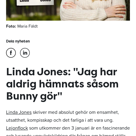
Foto:
Maria Fäldt
Dela nyheten
Linda Jones: "Jag har
aldrig hämnats såsom
Bunny gör"
Linda Jones
skriver med absolut gehör om ensamhet,
utsatthet, kompisskap och det farliga i att vara ung.
Lejonflock
som utkommer den 3 januari är en fascinerande
och lysande uppväxtskildring där frågan om hämnd ställs