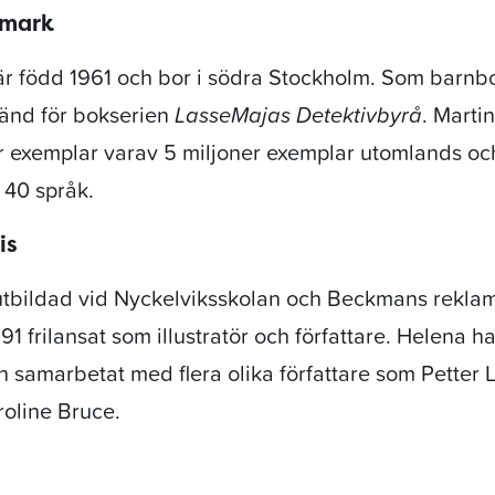
dmark
r född 1961 och bor i södra Stockholm. Som barnbo
känd för bokserien
LasseMajas Detektivbyrå
. Marti
ner exemplar varav 5 miljoner exemplar utomlands o
r 40 språk.
is
utbildad vid Nyckelviksskolan och Beckmans reklam
 frilansat som illustratör och författare. Helena ha
 samarbetat med flera olika författare som Petter 
oline Bruce.