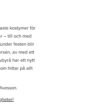
gaste kostymer för
r – till och med
 under festen blir
ersén, av med ett
byrå har ett nytt
som hittar på allt
Ulvesson.
gheter!