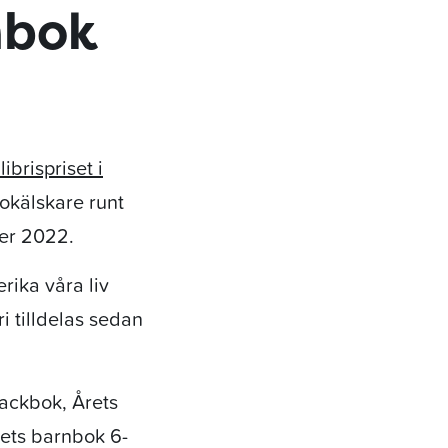
nbok
ibrispriset i
bokälskare runt
er 2022.
erika våra liv
i tilldelas sedan
fackbok, Årets
rets barnbok
6-