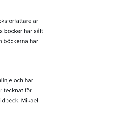
ksförfattare är
ns böcker har sålt
ch böckerna har
linje och har
r tecknat för
Lidbeck, Mikael