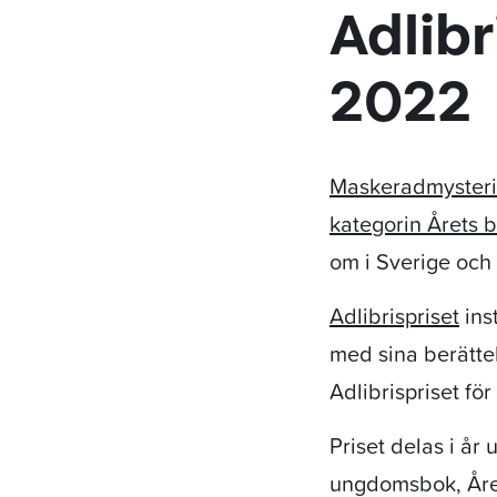
Adlibr
2022
Maskeradmysteri
kategorin Årets 
om i Sverige oc
Adlibrispriset
inst
med sina berättel
Adlibrispriset fö
Priset delas i år
ungdomsbok, Åre