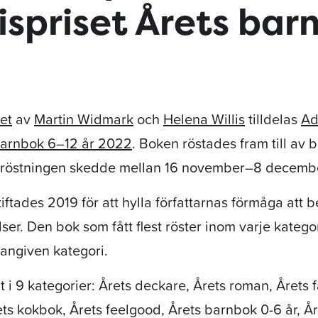
ispriset Årets bar
et
av
Martin Widmark
och
Helena Willis
tilldelas
Adl
barnbok 6–12 år 2022
. Boken röstades fram till av 
h röstningen skedde mellan 16 november–8 decemb
iftades 2019 för att hylla författarnas förmåga att b
ser. Den bok som fått flest röster inom varje kategor
r angiven kategori.
 ut i 9 kategorier: Årets deckare, Årets roman, Årets 
ts kokbok, Årets
feelgood, Årets barnbok
0-6 år, Å