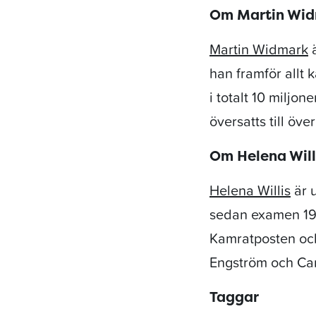
Om Martin Wi
Martin Widmark
ä
han framför allt 
i totalt 10 miljo
översatts till öve
Om Helena Will
Helena Willis
är 
sedan examen 1991
Kamratposten och
Engström och Car
Taggar