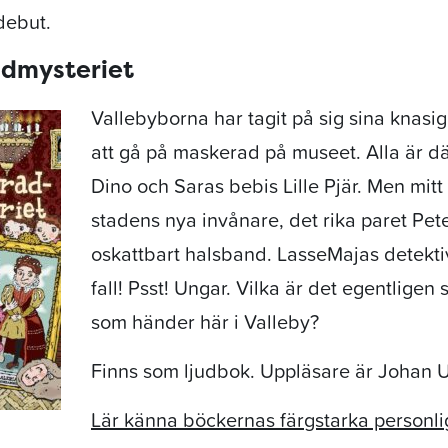
debut.
dmysteriet
Vallebyborna har tagit på sig sina knasi
att gå på maskerad på museet. Alla är dä
Dino och Saras bebis Lille Pjär. Men mitt
stadens nya invånare, det rika paret Pet
oskattbart halsband. LasseMajas detektiv
fall! Psst! Ungar. Vilka är det egentligen 
som händer här i Valleby?
Finns som ljudbok. Uppläsare är Johan 
Lär känna böckernas färgstarka personli