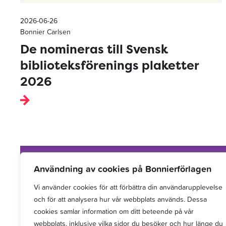
2026-06-26
Bonnier Carlsen
De nomineras till Svensk
biblioteksförenings plaketter
2026
Användning av cookies på Bonnierförlagen
Vi använder cookies för att förbättra din användarupplevelse
Vi arbetar med att hitta, utveckla, publicera och
och för att analysera hur vår webbplats används. Dessa
sprida berättelser för barn och unga.
cookies samlar information om ditt beteende på vår
webbplats, inklusive vilka sidor du besöker och hur länge du