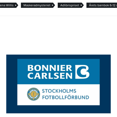
ena Willis
Maskeradmysteriet
Adlibrispriset
Årets barnbok 6-12 