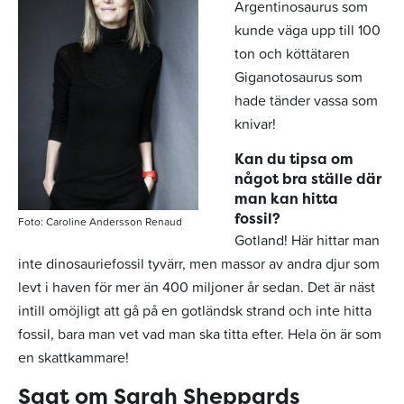
Argentinosaurus som
kunde väga upp till 100
ton och köttätaren
Giganotosaurus som
hade tänder vassa som
knivar!
Kan du tipsa om
något bra ställe där
man kan hitta
fossil?
Foto: Caroline Andersson Renaud
Gotland! Här hittar man
inte dinosauriefossil tyvärr, men massor av andra djur som
levt i haven för mer än 400 miljoner år sedan. Det är näst
intill omöjligt att gå på en gotländsk strand och inte hitta
fossil, bara man vet vad man ska titta efter. Hela ön är som
en skattkammare!
Sagt om Sarah Sheppards