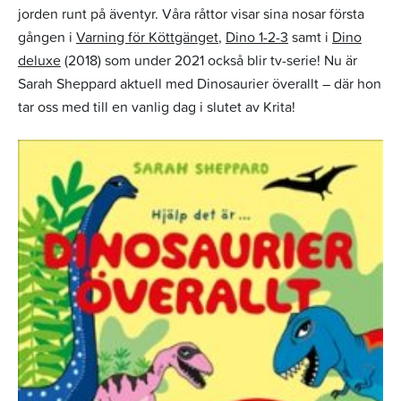
jorden runt på äventyr. Våra råttor visar sina nosar första
gången i
Varning för Köttgänget
,
Dino 1-2-3
samt i
Dino
deluxe
(2018) som under 2021 också blir tv-serie! Nu är
Sarah Sheppard aktuell med Dinosaurier överallt – där hon
tar oss med till en vanlig dag i slutet av Krita!