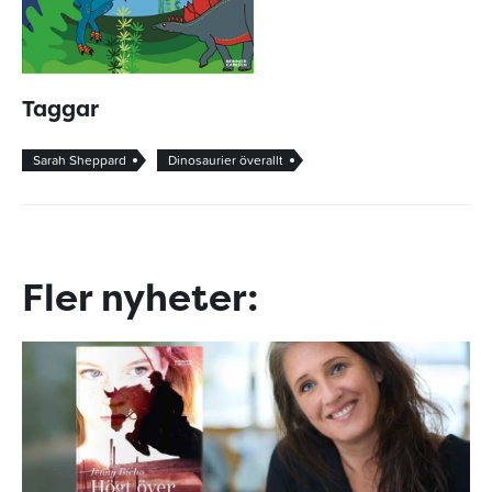
Taggar
Sarah Sheppard
Dinosaurier överallt
Fler nyheter: