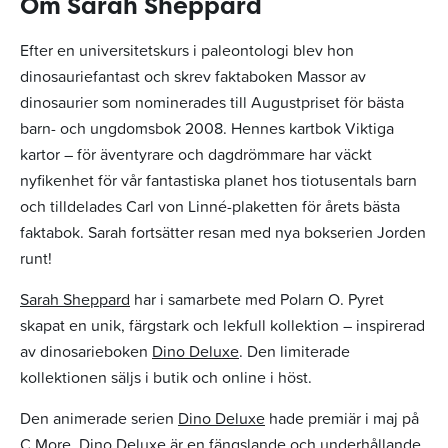
Om Sarah Sheppard
Efter en universitetskurs i paleontologi blev hon
dinosauriefantast och skrev faktaboken Massor av
dinosaurier som nominerades till Augustpriset för bästa
barn- och ungdomsbok 2008. Hennes kartbok Viktiga
kartor – för äventyrare och dagdrömmare har väckt
nyfikenhet för vår fantastiska planet hos tiotusentals barn
och tilldelades Carl von Linné-plaketten för årets bästa
faktabok. Sarah fortsätter resan med nya bokserien Jorden
runt!
Sarah Sheppard
har i samarbete med Polarn O. Pyret
skapat en unik, färgstark och lekfull kollektion ­– inspirerad
av dinosarieboken
Dino Deluxe
. Den limiterade
kollektionen säljs i butik och online i höst.
Den animerade serien
Dino Deluxe
hade premiär i maj på
C More.
Dino Deluxe
är en fängslande och underhållande