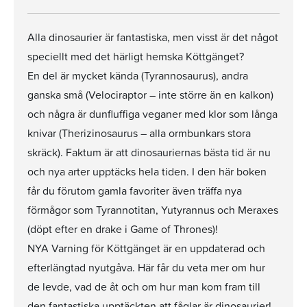
Alla dinosaurier är fantastiska, men visst är det något
speciellt med det härligt hemska Köttgänget?
En del är mycket kända (Tyrannosaurus), andra
ganska små (Velociraptor – inte större än en kalkon)
och några är dunfluffiga veganer med klor som långa
knivar (Therizinosaurus – alla ormbunkars stora
skräck). Faktum är att dinosauriernas bästa tid är nu
och nya arter upptäcks hela tiden. I den här boken
får du förutom gamla favoriter även träffa nya
förmågor som Tyrannotitan, Yutyrannus och Meraxes
(döpt efter en drake i Game of Thrones)!
NYA Varning för Köttgänget är en uppdaterad och
efterlängtad nyutgåva. Här får du veta mer om hur
de levde, vad de åt och om hur man kom fram till
den fantastiska upptäckten att fåglar är dinosaurier!