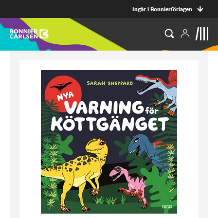
Ingår i Bonnierförlagen