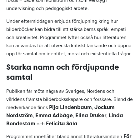
fokus – både som konstform och som verktyg i
undervisning och pedagogiskt arbete.
Under eftermiddagen erbjuds fördjupning kring hur
bilderböcker kan bidra till att stärka barns språk, empati
och kreativitet. Programmet lyfter också hur litteraturen
kan användas för att utveckla kritiskt tänkande och öppna
upp för samtal om identitet, moral och existentiella frågor.
Starka namn och fördjupande
samtal
Publiken får möta några av Sveriges, Nordens och
världens främsta bilderboksskapare och forskare. Bland de
medverkande finns
,
Pija Lindenbaum
Jockum
,
,
,
Nordström
Emma Adbåge
Elina Druker
Linda
och
.
Bondestam
Felicita Sala
Programmet innehåller bland annat litteratursamtalen
För