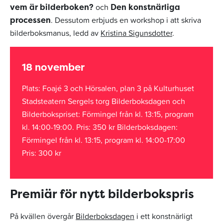
och
vem är bilderboken?
Den konstnärliga
. Dessutom erbjuds en workshop i att skriva
processen
bilderboksmanus, ledd av
Kristina Sigunsdotter
.
18 november
Plats: Foajé 3 och Hörsalen, plan 3 på Kulturhuset
Stadsteatern Sergels torg Bilderboksdagen och
Bilderbokspriset: Förmingel från kl. 13:15, program
kl. 14:00-19:00. Pris: 350 kr Bilderboksdagen:
Förmingel från kl. 13:15, program kl. 14:00-17:00
Pris: 300 kr
Premiär för nytt bilderbokspris
På kvällen övergår
Bilderboksdagen
i ett konstnärligt