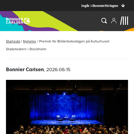
Ingår i Bonnierförlagen
Startsida
/
Nyheter
/
Premiär för Bilderboksdagen på Kulturhuset
Stadsteatern i Stockholm
, 2026-06-15
Bonnier Carlsen