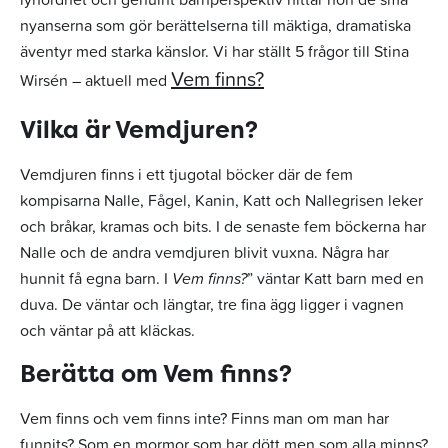
nyanserna som gör berättelserna till mäktiga, dramatiska
äventyr med starka känslor. Vi har ställt 5 frågor till Stina
Vem finns?
Wirsén – aktuell med
Vilka är Vemdjuren?
Vemdjuren finns i ett tjugotal böcker där de fem
kompisarna Nalle, Fågel, Kanin, Katt och Nallegrisen leker
och bråkar, kramas och bits. I de senaste fem böckerna har
Nalle och de andra vemdjuren blivit vuxna. Några har
hunnit få egna barn. I
Vem finns?
” väntar Katt barn med en
duva. De väntar och längtar, tre fina ägg ligger i vagnen
och väntar på att kläckas.
Berätta om Vem finns?
Vem finns och vem finns inte? Finns man om man har
funnits? Som en mormor som har dött men som alla minns?