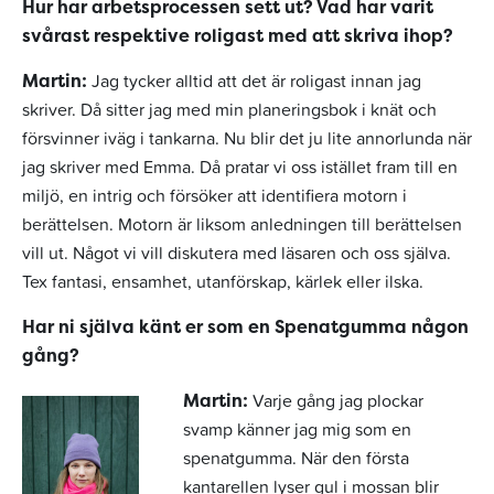
Hur har arbetsprocessen sett ut? Vad har varit
svårast respektive roligast med att skriva ihop?
Jag tycker alltid att det är roligast innan jag
Martin:
skriver. Då sitter jag med min planeringsbok i knät och
försvinner iväg i tankarna. Nu blir det ju lite annorlunda när
jag skriver med Emma. Då pratar vi oss istället fram till en
miljö, en intrig och försöker att identifiera motorn i
berättelsen. Motorn är liksom anledningen till berättelsen
vill ut. Något vi vill diskutera med läsaren och oss själva.
Tex fantasi, ensamhet, utanförskap, kärlek eller ilska.
Har ni själva känt er som en Spenatgumma någon
gång?
Varje gång jag plockar
Martin:
svamp känner jag mig som en
spenatgumma. När den första
kantarellen lyser gul i mossan blir