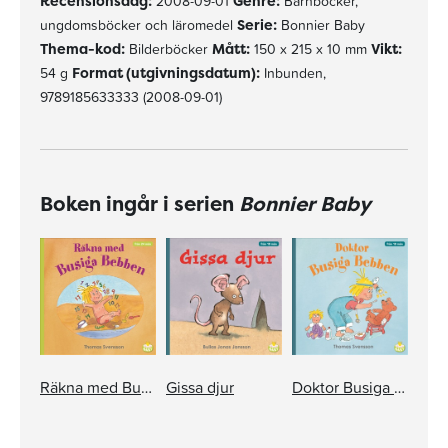
Recensionsdag:
2008-09-01
Genre:
Barnböcker,
ungdomsböcker och läromedel
Serie:
Bonnier Baby
Thema-kod:
Bilderböcker
Mått:
150 x 215 x 10 mm
Vikt:
54 g
Format (utgivningsdatum):
Inbunden,
9789185633333 (2008-09-01)
Boken ingår i serien
Bonnier Baby
Räkna med Busiga Bebben
Gissa djur
Doktor Busiga Bebben