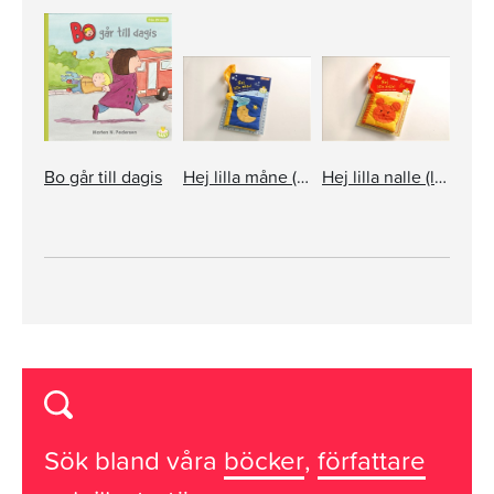
Bo går till dagis
Hej lilla måne (liten tygbok som kan hänga)
Hej lilla nalle (liten tygbok som kan hänga)
Sök bland våra
böcker
,
författare