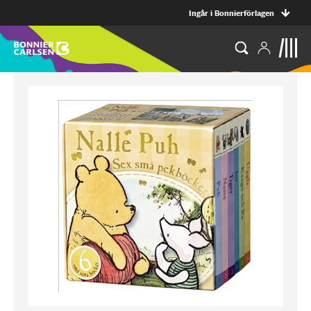
Ingår i Bonnierförlagen