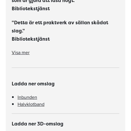
som är gjord att läsa högt."
Bibliotekstjänst
"Detta är ett praktverk av sällan skådat
slag."
Bibliotekstjänst
"Och sagorna är förstås spännande, vackra och romantiska i denna tilltalande samling som är gjord att läsa högt."
"Detta är ett praktverk av sällan skådat slag."
Visa mer
Ladda ner omslag
Inbunden
Halvklotband
Ladda ner 3D-omslag