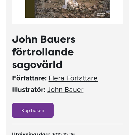
John Bauers
förtrollande
sagovärld
Författare:
Flera Författare
Illustratör:
John Bauer
Köp boken
2010-10-26
Utgivningsdag: