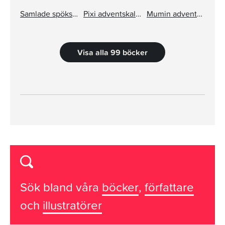
Samlade spöksagor
Pixi adventskalender – Jan Lööf
Mumin adventskalender pixi
Visa alla 99 böcker
Sök bland våra
böcker
,
författare
och
illustratörer