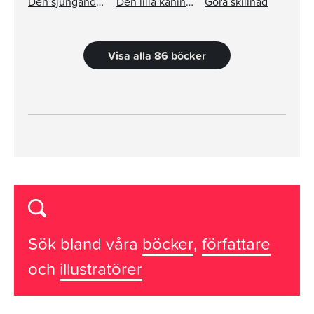
Den sjungande barnkammarboken
Den lilla kaninen
Göra skillnad
Visa alla 86 böcker
Sök bland våra
böcker
,
författare
och
illustratörer