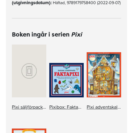
(utgivningsdatum):
Häftad, 9789179758400 (2022-09-07)
Boken ingår i serien
Pixi
Pixi säljförpackning serie 172
Pixibox: Faktapixi
Pixi adventskalender – Lisa Moroni