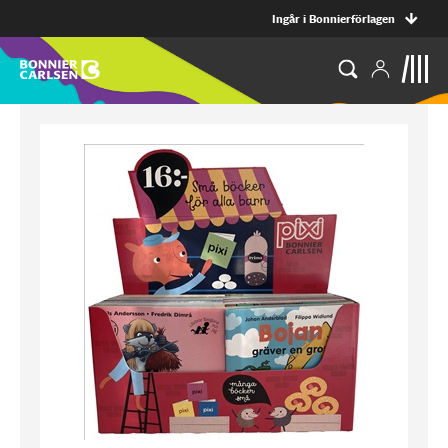
Ingår i Bonnierförlagen