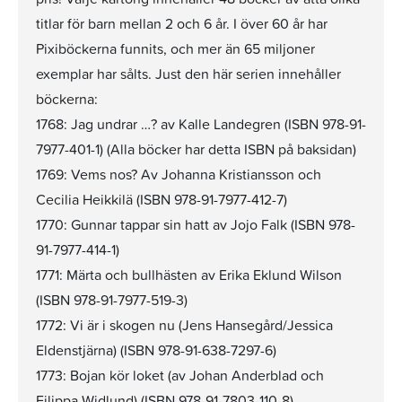
titlar för barn mellan 2 och 6 år. I över 60 år har
Pixiböckerna funnits, och mer än 65 miljoner
exemplar har sålts. Just den här serien innehåller
böckerna:
1768: Jag undrar …? av Kalle Landegren (ISBN 978-91-
7977-401-1) (Alla böcker har detta ISBN på baksidan)
1769: Vems nos? Av Johanna Kristiansson och
Cecilia Heikkilä (ISBN 978-91-7977-412-7)
1770: Gunnar tappar sin hatt av Jojo Falk (ISBN 978-
91-7977-414-1)
1771: Märta och bullhästen av Erika Eklund Wilson
(ISBN 978-91-7977-519-3)
1772: Vi är i skogen nu (Jens Hansegård/Jessica
Eldenstjärna) (ISBN 978-91-638-7297-6)
1773: Bojan kör loket (av Johan Anderblad och
Filippa Widlund) (ISBN 978-91-7803-110-8)