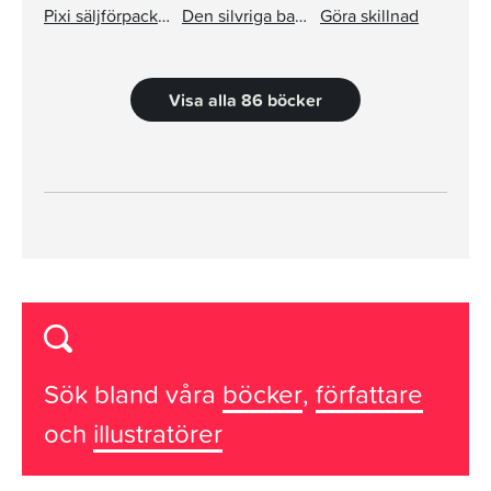
Pixi säljförpackning serie 235
Den silvriga barnkammarboken
Göra skillnad
Visa alla 86 böcker
Sök bland våra
böcker
,
författare
och
illustratörer