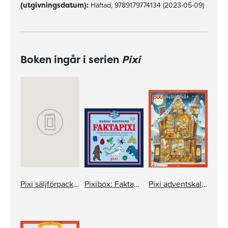
(utgivningsdatum):
Häftad, 9789179774134 (2023-05-09)
Boken ingår i serien
Pixi
Pixi säljförpackning serie 172
Pixibox: Faktapixi
Pixi adventskalender – Lisa Moroni