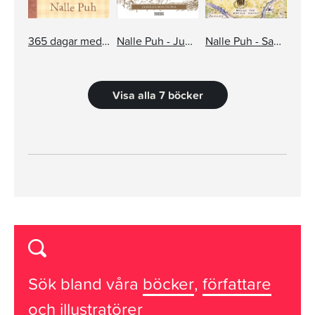
365 dagar med Nalle Puh
Nalle Puh - Jubileumsutgåva
Nalle Puh - Samlade berättelser och verser
Visa alla 7 böcker
Sök bland våra
böcker
,
författare
och
illustratörer