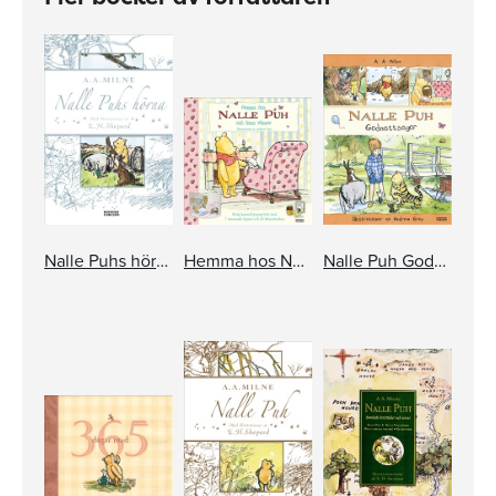
Nalle Puhs hörna - jubileumsutgåva
Hemma hos Nalle Puh och hans vänner
Nalle Puh Godnattsagor