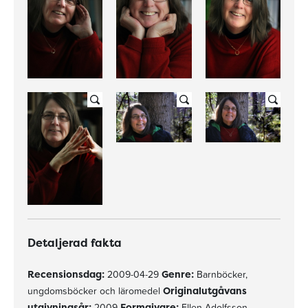
Detaljerad fakta
Recensionsdag:
2009-04-29
Genre:
Barnböcker,
ungdomsböcker och läromedel
Originalutgåvans
utgivningsår:
2009
Formgivare:
Ellen Adolfsson