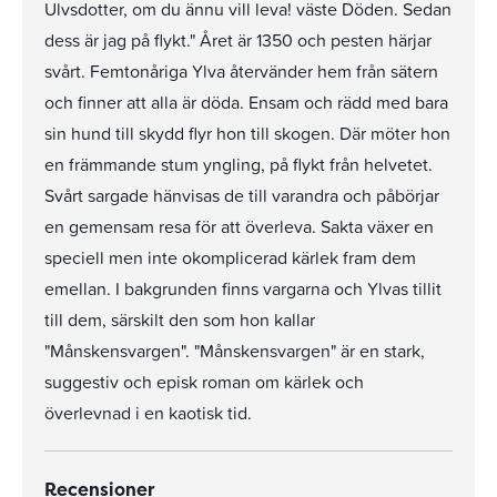
Ulvsdotter, om du ännu vill leva! väste Döden. Sedan
dess är jag på flykt." Året är 1350 och pesten härjar
svårt. Femtonåriga Ylva återvänder hem från sätern
och finner att alla är döda. Ensam och rädd med bara
sin hund till skydd flyr hon till skogen. Där möter hon
en främmande stum yngling, på flykt från helvetet.
Svårt sargade hänvisas de till varandra och påbörjar
en gemensam resa för att överleva. Sakta växer en
speciell men inte okomplicerad kärlek fram dem
emellan. I bakgrunden finns vargarna och Ylvas tillit
till dem, särskilt den som hon kallar
"Månskensvargen". "Månskensvargen" är en stark,
suggestiv och episk roman om kärlek och
överlevnad i en kaotisk tid.
Recensioner