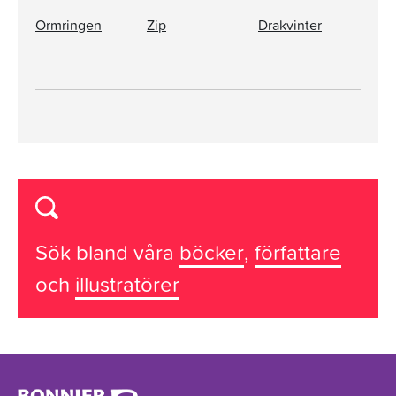
Ormringen
Zip
Drakvinter
Sök bland våra
böcker
,
författare
och
illustratörer