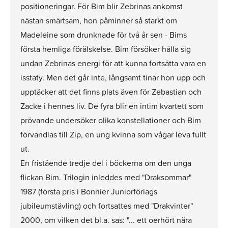
positioneringar. För Bim blir Zebrinas ankomst
nästan smärtsam, hon påminner så starkt om
Madeleine som drunknade för två år sen - Bims
första hemliga förälskelse. Bim försöker hålla sig
undan Zebrinas energi för att kunna fortsätta vara en
isstaty. Men det går inte, långsamt tinar hon upp och
upptäcker att det finns plats även för Zebastian och
Zacke i hennes liv. De fyra blir en intim kvartett som
prövande undersöker olika konstellationer och Bim
förvandlas till Zip, en ung kvinna som vågar leva fullt
ut.
En fristående tredje del i böckerna om den unga
flickan Bim. Trilogin inleddes med "Draksommar"
1987 (första pris i Bonnier Juniorförlags
jubileumstävling) och fortsattes med "Drakvinter"
2000, om vilken det bl.a. sas: "... ett oerhört nära