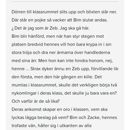
Dörren till klassrummet slits upp och blixten slår ner.
Där står en pojke så vacker att Bim slutar andas.
¿ Det är jag som är Zeb. Jag ska gå här.
Bim blir hänförd, men när han styr stegen mot
platsen bredvid hennes vill hon bara krypa in i sin
stora tröja och dra ner ärmarna över handlederna
med sina ärr. Men hon kan inte hindra honom, nej,
henne ... Strax dyker ännu en Zeb upp, förvillande lik
den första, men den här gången en kille. Det
mumlas i klassrummet, skulle det verkligen börja två
nykomlingar i deras klass, det skulle ju bara vara en?
Och varför är de så lika?
Deras ankomst skapar en oro i klassen, vem ska
lyckas lägga beslag på vem? Bim och Zacke, hennes
trofaste vän, håller sig i utkanten av alla