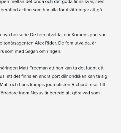
kampen mellan det onda och det goda finns kvar, men
 berättad action som har alla förutsättningar att gå
a bokserie De fem utvalda, där Korpens port var
e tonårsagenten Alex Rider. De fem utvalda, är
rs som med Sagan om ringen.
tonåringen Matt Freeman att han kan ta det lugnt ett
 att det finns en andra port där ondskan kan ta sig
r. Matt och hans kompis journalisten Richard reser till
n förrädare inom Nexus är beredd att göra vad som