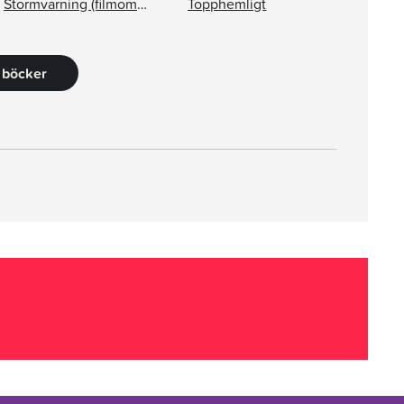
Stormvarning (filmomslag)
Topphemligt
2 böcker