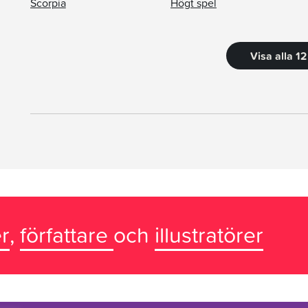
Scorpia
Högt spel
Visa alla 1
r
,
författare
och
illustratörer