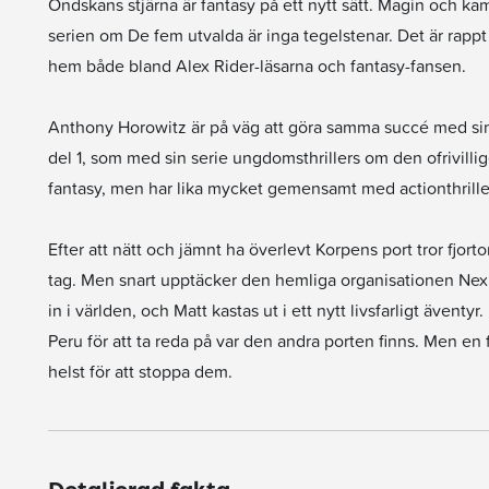
Ondskans stjärna är fantasy på ett nytt sätt. Magin och 
serien om De fem utvalda är inga tegelstenar. Det är rappt
hem både bland Alex Rider-läsarna och fantasy-fansen.
Anthony Horowitz är på väg att göra samma succé med sin ny
del 1, som med sin serie ungdomsthrillers om den ofrivillig
fantasy, men har lika mycket gemensamt med actionthrille
Efter att nätt och jämnt ha överlevt Korpens port tror fjor
tag. Men snart upptäcker den hemliga organisationen Nexus
in i världen, och Matt kastas ut i ett nytt livsfarligt äventy
Peru för att ta reda på var den andra porten finns. Men e
helst för att stoppa dem.