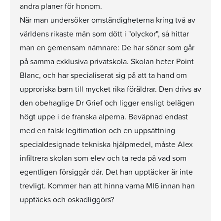
andra planer för honom.
När man undersöker omständigheterna kring två av
världens rikaste män som dött i "olyckor", så hittar
man en gemensam nämnare: De har söner som går
på samma exklusiva privatskola. Skolan heter Point
Blanc, och har specialiserat sig på att ta hand om
upproriska barn till mycket rika föräldrar. Den drivs av
den obehaglige Dr Grief och ligger ensligt belägen
högt uppe i de franska alperna. Beväpnad endast
med en falsk legitimation och en uppsättning
specialdesignade tekniska hjälpmedel, måste Alex
infiltrera skolan som elev och ta reda på vad som
egentligen försiggår där. Det han upptäcker är inte
trevligt. Kommer han att hinna varna MI6 innan han
upptäcks och oskadliggörs?