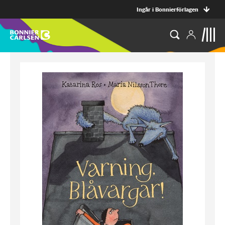
Ingår i Bonnierförlagen