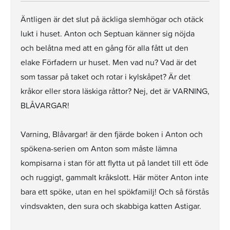
Äntligen är det slut på äckliga slemhögar och otäck
lukt i huset. Anton och Septuan känner sig nöjda
och belåtna med att en gång för alla fått ut den
elake Förfadern ur huset. Men vad nu? Vad är det
som tassar på taket och rotar i kylskåpet? Är det
kråkor eller stora läskiga råttor? Nej, det är VARNING,
BLÅVARGAR!
Varning, Blåvargar! är den fjärde boken i Anton och
spökena-serien om Anton som måste lämna
kompisarna i stan för att flytta ut på landet till ett öde
och ruggigt, gammalt kråkslott. Här möter Anton inte
bara ett spöke, utan en hel spökfamilj! Och så förstås
vindsvakten, den sura och skabbiga katten Astigar.