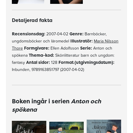
Detaljerad fakta
Recensionsdag:
2007-04-02
Genre:
Barnböcker,
ungdomsböcker och läromedel
Illustratör:
Maria Nilsson
Thore
Formgivare:
Ellen Adolfsson
Serie:
Anton och
spökena
Thema-kod:
Skönlitteratur barn och ungdom:
fantasy
Antal sidor:
128
Format (utgivningsdatum):
Inbunden, 9789163851797 (2007-04-02)
Boken ingår i serien
Anton och
spökena