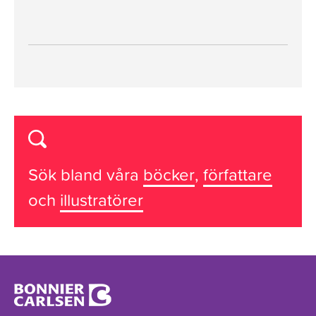
Sök bland våra
böcker
,
författare
och
illustratörer