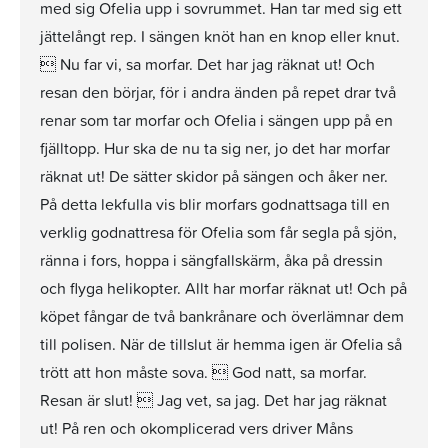
med sig Ofelia upp i sovrummet. Han tar med sig ett
jättelångt rep. I sängen knöt han en knop eller knut.
 Nu far vi, sa morfar. Det har jag räknat ut! Och
resan den börjar, för i andra änden på repet drar två
renar som tar morfar och Ofelia i sängen upp på en
fjälltopp. Hur ska de nu ta sig ner, jo det har morfar
räknat ut! De sätter skidor på sängen och åker ner.
På detta lekfulla vis blir morfars godnattsaga till en
verklig godnattresa för Ofelia som får segla på sjön,
ränna i fors, hoppa i sängfallskärm, åka på dressin
och flyga helikopter. Allt har morfar räknat ut! Och på
köpet fångar de två bankrånare och överlämnar dem
till polisen. När de tillslut är hemma igen är Ofelia så
trött att hon måste sova.  God natt, sa morfar.
Resan är slut!  Jag vet, sa jag. Det har jag räknat
ut! På ren och okomplicerad vers driver Måns