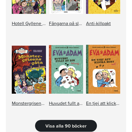
Hotell Gyllene knorren: De mystiska sömntutorna
Fångarna på slottet
Anti-killpakt
Monstergrisens gåta
Huvudet fullt av dig
En tjej att klicka bort
Visa alla 90 böcker