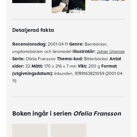
Detaljerad fakta
Recensionsdag:
2001-04-11
Genre:
Barnböcker,
ungdomsböcker och läromedel
Illustratör:
Johan Unenge
Serie:
Ofelia Fransson
Thema-kod:
Bilderböcker
Antal
sidor:
32
Mått:
170 x 216 x 7 mm
Vikt:
200 g
Format
(utgivningsdatum):
Inbunden, 9789163821059 (2001-04-
11)
Boken ingår i serien
Ofelia Fransson