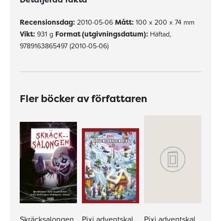
Recensionsdag:
2010-05-06
Mått:
100 x 200 x 74 mm
Vikt:
931 g
Format (utgivningsdatum):
Häftad,
9789163865497 (2010-05-06)
Fler böcker av författaren
Skräcksalongen
Pixi adventskalender – Mattias Andersson
Pixi adventskalender – Jan Lööf