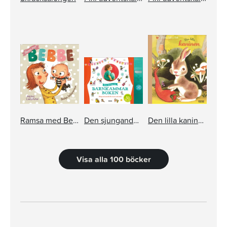
Ramsa med Bebbe
Den sjungande barnkammarboken
Den lilla kaninen
Visa alla 100 böcker