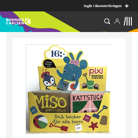
Ingår i Bonnierförlagen