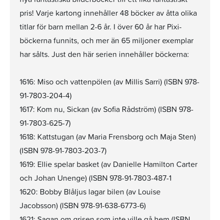
pris! Varje kartong innehåller 48 böcker av åtta olika
titlar för barn mellan 2-6 år. I över 60 år har Pixi-
böckerna funnits, och mer än 65 miljoner exemplar
har sålts. Just den här serien innehåller böckerna:
1616: Miso och vattenpölen (av Millis Sarri) (ISBN 978-
91-7803-204-4)
1617: Kom nu, Sickan (av Sofia Rådström) (ISBN 978-
91-7803-625-7)
1618: Kattstugan (av Maria Frensborg och Maja Sten)
(ISBN 978-91-7803-203-7)
1619: Ellie spelar basket (av Danielle Hamilton Carter
och Johan Unenge) (ISBN 978-91-7803-487-1
1620: Bobby Blåljus lagar bilen (av Louise
Jacobsson) (ISBN 978-91-638-6773-6)
1621: Sagan om grisen som inte ville gå hem (ISBN