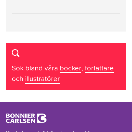
Sök bland våra
böcker
,
författare
och
illustratörer