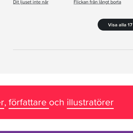
Dit ljuset inte når
Flickan från långt borta
Visa alla 1
r
,
författare
och
illustratörer