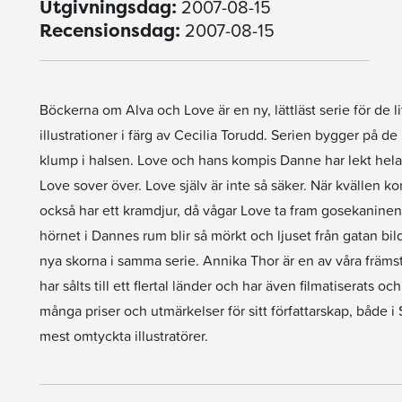
2007-08-15
Utgivningsdag:
2007-08-15
Recensionsdag:
Böckerna om Alva och Love är en ny, lättläst serie för de 
illustrationer i färg av Cecilia Torudd. Serien bygger på de h
klump i halsen. Love och hans kompis Danne har lekt hela 
Love sover över. Love själv är inte så säker. När kvällen 
också har ett kramdjur, då vågar Love ta fram gosekaninen
hörnet i Dannes rum blir så mörkt och ljuset från gatan bi
nya skorna i samma serie. Annika Thor är en av våra frä
har sålts till ett flertal länder och har även filmatiserats 
många priser och utmärkelser för sitt författarskap, både i
mest omtyckta illustratörer.