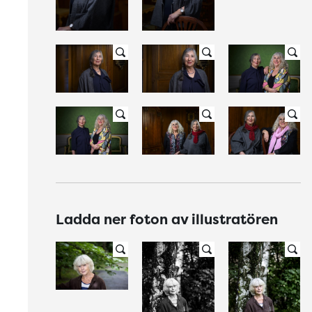
Ladda ner foton av illustratören