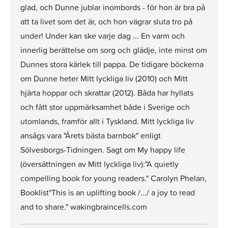
glad, och Dunne jublar inombords - för hon är bra på
att ta livet som det är, och hon vägrar sluta tro på
under! Under kan ske varje dag ... En varm och
innerlig berättelse om sorg och glädje, inte minst om
Dunnes stora kärlek till pappa. De tidigare böckerna
om Dunne heter Mitt lyckliga liv (2010) och Mitt
hjärta hoppar och skrattar (2012). Båda har hyllats
och fått stor uppmärksamhet både i Sverige och
utomlands, framför allt i Tyskland. Mitt lyckliga liv
ansågs vara "Årets bästa barnbok" enligt
Sölvesborgs-Tidningen. Sagt om My happy life
(översättningen av Mitt lyckliga liv):"A quietly
compelling book for young readers." Carolyn Phelan,
Booklist"This is an uplifting book /.../ a joy to read
and to share." wakingbraincells.com