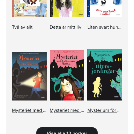
Två av allt
Detta är mitt liv
Liten svart hund i natten
Mysteriet med källarvampyren
Mysteriet med den försvunna Mathilda
Mysterium för utomjordingar
Visa alla 12 böcker