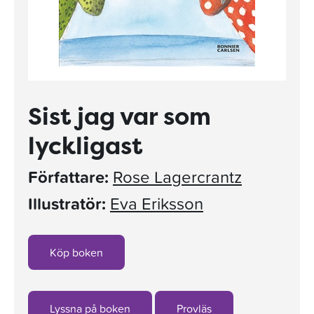
Sist jag var som
lyckligast
Författare:
Rose Lagercrantz
Illustratör:
Eva Eriksson
Köp boken
Lyssna på boken
Provläs