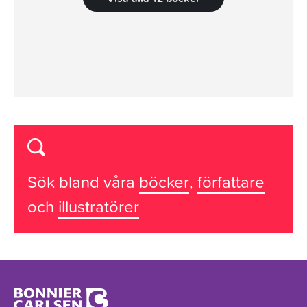
Sök bland våra
böcker
,
författare
och
illustratörer