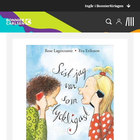
Ingår i Bonnierförlagen