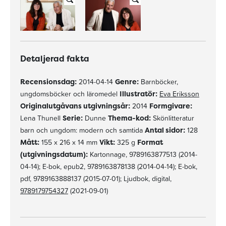
Detaljerad fakta
Recensionsdag:
2014-04-14
Genre:
Barnböcker,
ungdomsböcker och läromedel
Illustratör:
Eva Eriksson
Originalutgåvans utgivningsår:
2014
Formgivare:
Lena Thunell
Serie:
Dunne
Thema-kod:
Skönlitteratur
barn och ungdom: modern och samtida
Antal sidor:
128
Mått:
155 x 216 x 14 mm
Vikt:
325 g
Format
(utgivningsdatum):
Kartonnage, 9789163877513 (2014-
04-14); E-bok, epub2, 9789163878138 (2014-04-14); E-bok,
pdf, 9789163888137 (2015-07-01); Ljudbok, digital,
9789179754327
(2021-09-01)