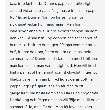
bara inte får hända: Dunnes pappa blir allvarligt
skadad vid en bilolycka. "Jag måste träffa min pappa!
Nu!" tjuter Dunne. När hon får se honom på
sjukhuset viskar hon hans namn. Men han
bara sover, ända tills Dunne skriker "pappa!" så högt
hon kan. Då slår han upp ögonen och ser snabbt på
henne - och sluter dem igen. "Pappa kommer att bli
bra", lugnar doktorn, "men det tar tid, minst hela
sommarlovet." Dunne blir lättad, men mest trött, som
man kan bli när man varit riktigt rädd. Hon vill helst
tänka på något helt annat, som skolavslutningen och
liljekonvaljer. Får man bli lycklig av deras doft när
pappa ligger på sjukhus? Och får man ta ett
glädjeskutt när bästa kompisen Ella Frida ringer från
Norrköping och frågar om man vill följa med till deras
sommarö? Ja, man får det! Man får leva och vara