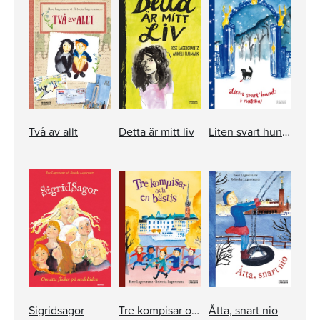
Två av allt
Detta är mitt liv
Liten svart hund i natten
Sigridsagor
Tre kompisar och en bästis
Åtta, snart nio