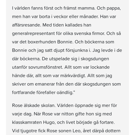
I världen fanns först och främst mamma. Och pappa,
men han var borta i veckor eller månader. Han var
affärsresande. Med tiden kallades han
generalrepresentant för olika svenska firmor. Och så
var det boxerhunden Bonnie. Och böckerna som
Bonnie och jag satt djupt försjunkna i. Jag levde i de
där böckerna. De utspelade sig i skogsdungen
utanför sovrumsfönstret. Allt som var lockande
hände där, allt som var märkvärdigt. Allt som jag
skriver om emanerar från den där skogsdungen som
fortfarande förefaller oändlig.”
Rose älskade skolan. Världen öppnade sig mer för
varje dag. När Rose var nitton gifte hon sig med
klasskamraten Hugo, och livet började gå fortare.
Vid tjugotre fick Rose sonen Leo, året därpå dottern