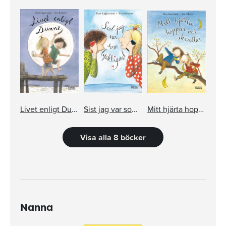
Livet enligt Dunne
Sist jag var som lyckligast
Mitt hjärta hoppar och skrattar
Visa alla 8 böcker
Nanna