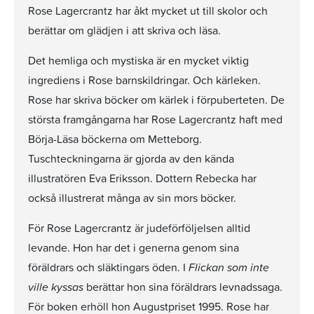
Rose Lagercrantz har åkt mycket ut till skolor och
berättar om glädjen i att skriva och läsa.
Det hemliga och mystiska är en mycket viktig
ingrediens i Rose barnskildringar. Och kärleken.
Rose har skriva böcker om kärlek i förpuberteten. De
största framgångarna har Rose Lagercrantz haft med
Börja-Läsa böckerna om Metteborg.
Tuschteckningarna är gjorda av den kända
illustratören Eva Eriksson. Dottern Rebecka har
också illustrerat många av sin mors böcker.
För Rose Lagercrantz är judeförföljelsen alltid
levande. Hon har det i generna genom sina
föräldrars och släktingars öden. I
Flickan som inte
ville kyssas
berättar hon sina föräldrars levnadssaga.
För boken erhöll hon Augustpriset 1995. Rose har