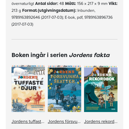
övernaturligt
Antal sidor:
48
Mått:
156 x 217 x 9 mm
Vikt:
213 g
Format (utgivningsdatum):
Inbunden,
9789163892646 (2017-07-03); E-bok, pdf, 9789163896736
(2017-07-03)
Boken ingår i serien
Jordens fakta
Jordens tuffaste djur
Jordens försvunna skatter
Jordens rekordbok