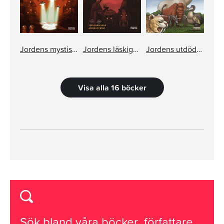
Jordens mystiska platser
Jordens läskigaste väsen
Jordens utdöda djur
Visa alla 16 böcker
Sök bland våra
böcker
,
författare