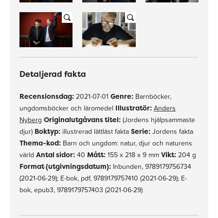
Detaljerad fakta
Recensionsdag:
2021-07-01
Genre:
Barnböcker,
ungdomsböcker och läromedel
Illustratör:
Anders
Nyberg
Originalutgåvans titel:
(Jordens hjälpsammaste
djur)
Boktyp:
illustrerad lättläst fakta
Serie:
Jordens fakta
Thema-kod:
Barn och ungdom: natur, djur och naturens
värld
Antal sidor:
40
Mått:
155 x 218 x 9 mm
Vikt:
204 g
Format (utgivningsdatum):
Inbunden, 9789179756734
(2021-06-29); E-bok, pdf, 9789179757410 (2021-06-29); E-
bok, epub3, 9789179757403 (2021-06-29)