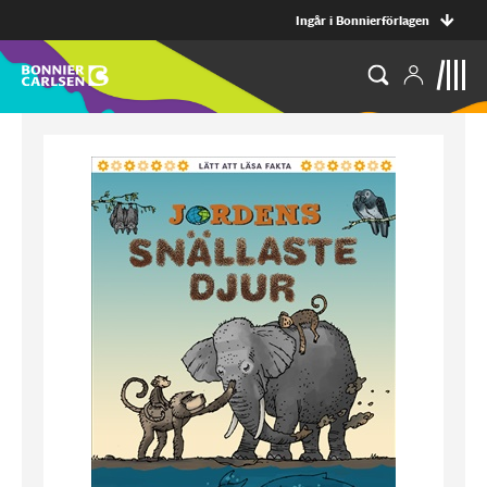
Ingår i Bonnierförlagen