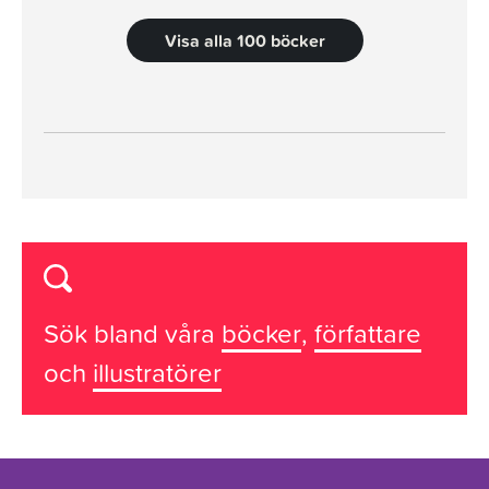
Visa alla 100 böcker
Sök bland våra
böcker
,
författare
och
illustratörer