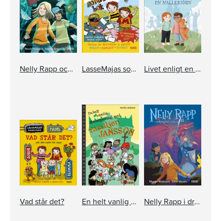
Nelly Rapp och bullergasten
LasseMajas sommarlovsbok. En oväntad tjuv
Livet enligt en nallebjörn
Vad står det?
En helt vanlig filminspelning med familjen Jansson
Nelly Rapp i drakens håla