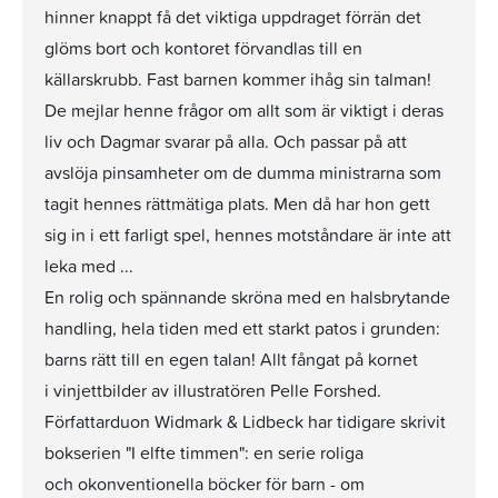
hinner knappt få det viktiga uppdraget förrän det
glöms bort och kontoret förvandlas till en
källarskrubb. Fast barnen kommer ihåg sin talman!
De mejlar henne frågor om allt som är viktigt i deras
liv och Dagmar svarar på alla. Och passar på att
avslöja pinsamheter om de dumma ministrarna som
tagit hennes rättmätiga plats. Men då har hon gett
sig in i ett farligt spel, hennes motståndare är inte att
leka med ...
En rolig och spännande skröna med en halsbrytande
handling, hela tiden med ett starkt patos i grunden:
barns rätt till en egen talan! Allt fångat på kornet
i vinjettbilder av illustratören Pelle Forshed.
Författarduon Widmark & Lidbeck har tidigare skrivit
bokserien "I elfte timmen": en serie roliga
och okonventionella böcker för barn - om