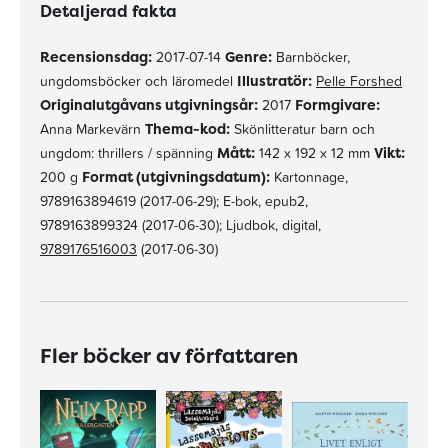
Detaljerad fakta
Recensionsdag:
2017-07-14
Genre:
Barnböcker,
ungdomsböcker och läromedel
Illustratör:
Pelle Forshed
Originalutgåvans utgivningsår:
2017
Formgivare:
Anna Markevärn
Thema-kod:
Skönlitteratur barn och
ungdom: thrillers / spänning
Mått:
142 x 192 x 12 mm
Vikt:
200 g
Format (utgivningsdatum):
Kartonnage,
9789163894619 (2017-06-29); E-bok, epub2,
9789163899324 (2017-06-30); Ljudbok, digital,
9789176516003
(2017-06-30)
Fler böcker av författaren