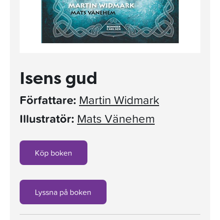
Isens gud
Författare:
Martin Widmark
Illustratör:
Mats Vänehem
Köp boken
Lyssna på boken