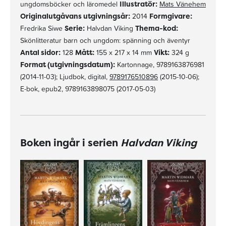
ungdomsböcker och läromedel
Illustratör:
Mats Vänehem
Originalutgåvans utgivningsår:
2014
Formgivare:
Fredrika Siwe
Serie:
Halvdan Viking
Thema-kod:
Skönlitteratur barn och ungdom: spänning och äventyr
Antal sidor:
128
Mått:
155 x 217 x 14 mm
Vikt:
324 g
Format (utgivningsdatum):
Kartonnage, 9789163876981
(2014-11-03); Ljudbok, digital,
9789176510896
(2015-10-06);
E-bok, epub2, 9789163898075 (2017-05-03)
Boken ingår i serien
Halvdan Viking