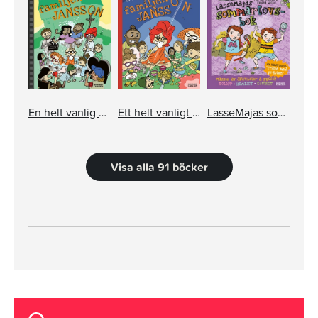
En helt vanlig filminspelning med familjen Jansson
Ett helt vanligt fredagsmys med familjen Jansson
LasseMajas sommarlovsbok. Träna med Prästen
Visa alla 91 böcker