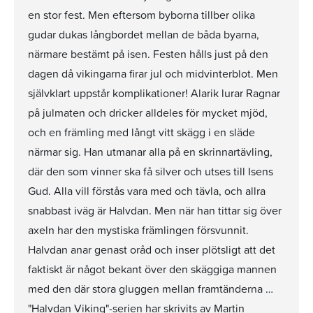
en stor fest. Men eftersom byborna tillber olika
gudar dukas långbordet mellan de båda byarna,
närmare bestämt på isen. Festen hålls just på den
dagen då vikingarna firar jul och midvinterblot. Men
självklart uppstår komplikationer! Alarik lurar Ragnar
på julmaten och dricker alldeles för mycket mjöd,
och en främling med långt vitt skägg i en släde
närmar sig. Han utmanar alla på en skrinnartävling,
där den som vinner ska få silver och utses till Isens
Gud. Alla vill förstås vara med och tävla, och allra
snabbast iväg är Halvdan. Men när han tittar sig över
axeln har den mystiska främlingen försvunnit.
Halvdan anar genast oråd och inser plötsligt att det
faktiskt är något bekant över den skäggiga mannen
med den där stora gluggen mellan framtänderna …
"Halvdan Viking"-serien har skrivits av Martin