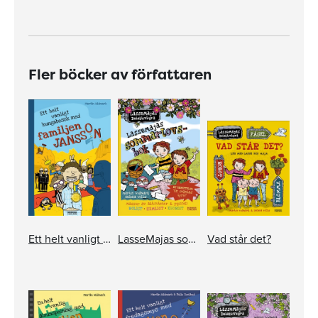
Fler böcker av författaren
Ett helt vanligt kungabesök med familjen Jansson
LasseMajas sommarlovsbok. En oväntad tjuv
Vad står det?