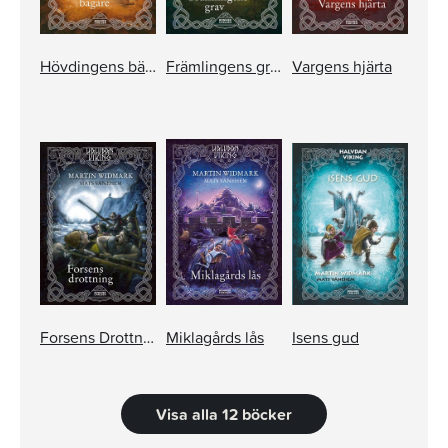
Hövdingens bägare
Främlingens grav
Vargens hjärta
Forsens Drottning
Miklagårds lås
Isens gud
Visa alla 12 böcker