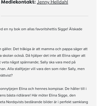
Jenny Helldahl
Mediekontakt:
d en ny bok om allas favoritshettis Sigge! Älskade
m gäller. Det tråkiga är att mamma och pappa säger att
 skolan också. Då hjälper det inte att Elina säger att
nget veta något spännande; Sally ska vara med på
. Alla stalltjejer vill vara den som rider Sally, men
rättvist?
onnytjejen Elina och hennes kompisar. De håller till i
dens bästa ridlärare! Här möter Elina Sigge, den
reta Nordqvists bedårande bilder är i perfekt samklang