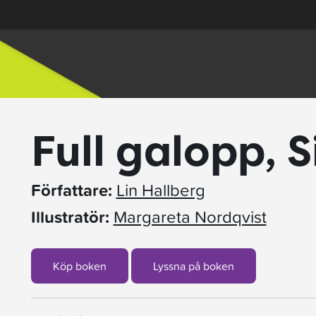
Full galopp, 
Författare:
Lin Hallberg
Illustratör:
Margareta Nordqvist
Köp boken
Lyssna på boken