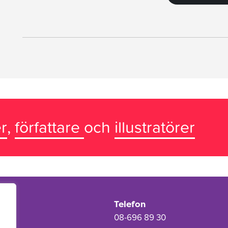
r
,
författare
och
illustratörer
Telefon
08-696 89 30