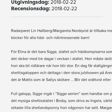
2018-02-22
Utgivningsdag:
2018-02-22
Recensionsdag:
Radarparet Lin Hallberg/Margareta Nordqvist är tillbaka me
böcker för alla häst- och ridintresserade barn!
För Elina är det bara Sigge, stallet och hästkompisarna so
det räcker med tre dagar i veckan i stallet. Hon måste sköta
hon ska bli ridlärare när hon blir stor. En dag får stallgä
shettisgaloppen och deltaga i den stora julshowen på Arenan
det är Mattis som är Sallys skötare … Blir det orättvist eller 
Full galopp, Sigge ingår i ”Sigge-serien” som handlar om p
det mysiga shettisstallet i Broby, som drivs av Ingela, värl
sötaste lilla shetlandsponny hon någonsin har sett. Marga