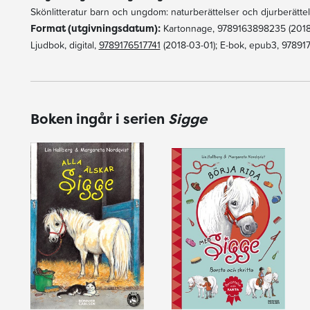
Skönlitteratur barn och ungdom: naturberättelser och djurberätte
Format (utgivningsdatum):
Kartonnage, 9789163898235 (2018-
Ljudbok, digital,
9789176517741
(2018-03-01); E-bok, epub3, 97891
Boken ingår i serien
Sigge