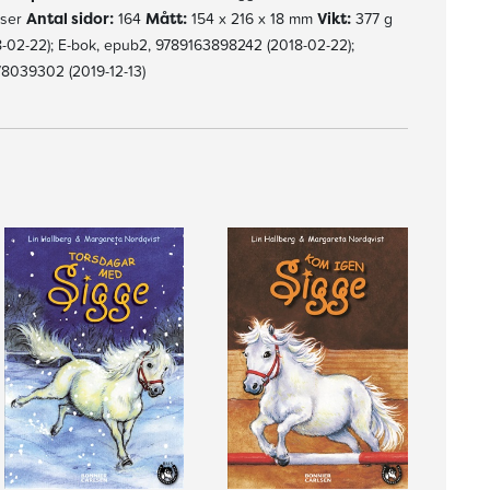
lser
Antal sidor:
164
Mått:
154 x 216 x 18 mm
Vikt:
377 g
02-22); E-bok, epub2, 9789163898242 (2018-02-22);
78039302 (2019-12-13)