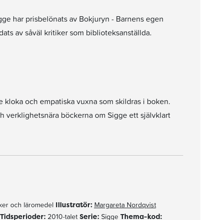
gge har prisbelönats av Bokjuryn - Barnens egen
ats av såväl kritiker som biblioteksanställda.
e kloka och empatiska vuxna som skildras i boken.
 och verklighetsnära böckerna om Sigge ett självklart
er och läromedel
Illustratör:
Margareta Nordqvist
Tidsperioder:
2010-talet
Serie:
Sigge
Thema-kod: