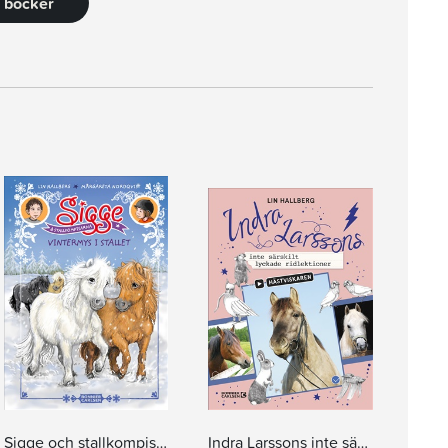
5 böcker
Sigge och stallkompisarna. Vintermys i stallet
Indra Larssons inte särskilt lyckade ridlektioner