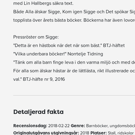
med Lin Hallbergs säkra text.
Både Alla älskar Sigge, Kom igen Sigge och Det spökar Si
topplista över årets bästa böcker. Böckerna har även lovord
Pressröster om Sigge:
"Detta är en hästbok när det när som bäst." BTJ-häftet
"Vilka underbara böcker!" Norrtelje Tidning
"Tänk om alla barn finge leva i den varma miljö och med d
För alla som älskar hästar är de lättlästa, rikt illustrerade
val." BTJ-häfte nr 9, 2016
Detaljerad fakta
Recensionsdag:
2018-02-22
Genre:
Barnböcker, ungdomsböck
Originalutgåvans utgivningsår:
2018
Platser:
Stall, ridskolor